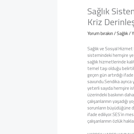
Sağlık Siste
Kriz Derinle
Yorum bırakın
/
Sağlık
/ 
Sağlık ve Sosyal Hizmet 
sistemindeki hemşire yete
sağlık hizmetlerinde kali
temel taşı olduğu belirt
geçen gün artırdığı ifade 
savundu.Sendika ayrıca ya
yeterli sayıda hemşire i
üzerindeki baskının daha
çalışanlarının yaşadığı 
sorunların büyüdüğüne dik
ifade ediliyor.SES’in me
çalışanlarının özlük haklar