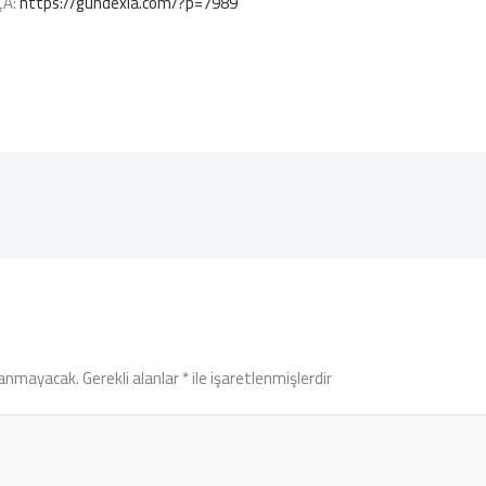
ÇA:
https://gundexia.com/?p=7989
lanmayacak.
Gerekli alanlar
*
ile işaretlenmişlerdir