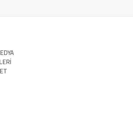
MEDYA
LERİ
NET