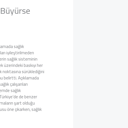
i Büyürse
klamada sağlık
arı iyileştirilmeden
erin sağlık sisteminin
k üzerindeki baskıyı her
lik noktasına sürüklediğini
nu belirtti. Açıklamada
ğlık çalışanları
nemde sağlık
 Türkiye’de de benzer
lamaların şart olduğu
usu öne çıkarken, sağlık