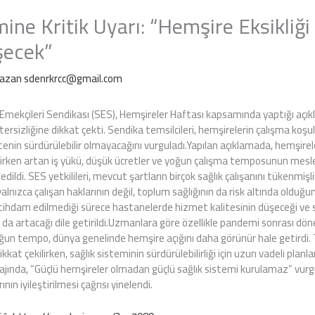
mine Kritik Uyarı: “Hemşire Eksikliğ
şecek”
Yazan
sdenrkrcc@gmail.com
Emekçileri Sendikası (SES), Hemşireler Haftası kapsamında yaptığı açı
rsizliğine dikkat çekti. Sendika temsilcileri, hemşirelerin çalışma koşull
tenin sürdürülebilir olmayacağını vurguladı.Yapılan açıklamada, hemşirel
ilirken artan iş yükü, düşük ücretler ve yoğun çalışma temposunun mesle
edildi. SES yetkilileri, mevcut şartların birçok sağlık çalışanını tükenmiş
lnızca çalışan haklarının değil, toplum sağlığının da risk altında olduğu
stihdam edilmediği sürece hastanelerde hizmet kalitesinin düşeceği ve sa
 da artacağı dile getirildi.Uzmanlara göre özellikle pandemi sonrası dö
yoğun tempo, dünya genelinde hemşire açığını daha görünür hale getirdi.
kat çekilirken, sağlık sisteminin sürdürülebilirliği için uzun vadeli plan
sajında, “Güçlü hemşireler olmadan güçlü sağlık sistemi kurulamaz” vurg
ının iyileştirilmesi çağrısı yinelendi.