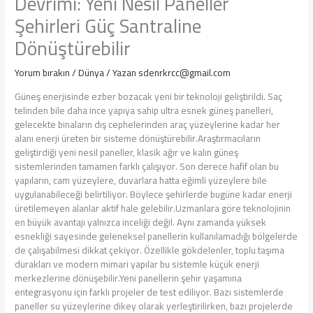
Devrimi: Yeni Nesil Paneller
Şehirleri Güç Santraline
Dönüştürebilir
Yorum bırakın
/
Dünya
/ Yazan
sdenrkrcc@gmail.com
Güneş enerjisinde ezber bozacak yeni bir teknoloji geliştirildi. Saç
telinden bile daha ince yapıya sahip ultra esnek güneş panelleri,
gelecekte binaların dış cephelerinden araç yüzeylerine kadar her
alanı enerji üreten bir sisteme dönüştürebilir.Araştırmacıların
geliştirdiği yeni nesil paneller, klasik ağır ve kalın güneş
sistemlerinden tamamen farklı çalışıyor. Son derece hafif olan bu
yapıların, cam yüzeylere, duvarlara hatta eğimli yüzeylere bile
uygulanabileceği belirtiliyor. Böylece şehirlerde bugüne kadar enerji
üretilemeyen alanlar aktif hale gelebilir.Uzmanlara göre teknolojinin
en büyük avantajı yalnızca inceliği değil. Aynı zamanda yüksek
esnekliği sayesinde geleneksel panellerin kullanılamadığı bölgelerde
de çalışabilmesi dikkat çekiyor. Özellikle gökdelenler, toplu taşıma
durakları ve modern mimari yapılar bu sistemle küçük enerji
merkezlerine dönüşebilir.Yeni panellerin şehir yaşamına
entegrasyonu için farklı projeler de test ediliyor. Bazı sistemlerde
paneller su yüzeylerine dikey olarak yerleştirilirken, bazı projelerde