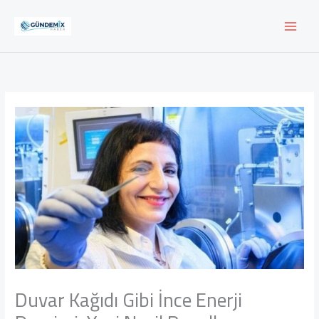
İçeriğe
atla
Duvar Kağıdı Gibi İnce Enerji