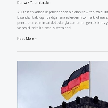
Dünya
/
Yorum bırakın
ABD’nin en kalabalık şehirlerinden biri olan New York’ta bulu
Dışarıdan bakıldığında diğer sıra evlerden hiçbir farkı olmayan
pencereleri ve mimari detaylarıyla tamamen gerçek bir ev g
ve çeşitli teknik altyapı sistemlerini
Evlerin
Read More »
Arasında
Kusursuz
Bir
İllüzyon:
New
York’un
İçi
Boş
Sahte
Evi