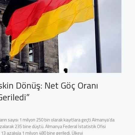
kin Dönüş: Net Göç Oranı
eriledi”
arın sayısı 1 milyon 250 bin olarak kayıtlara geçti Almanya’da
azalarak 235 bine düştü. Almanya Federal İstatistik Ofisi
13 azalışla 1 milyon 480 bine geriledi. Ülkeyi