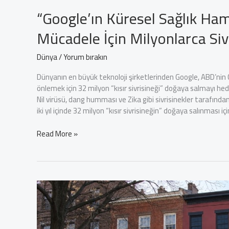
“Google’ın Küresel Sağlık Ham
Mücadele İçin Milyonlarca Siv
Dünya
/
Yorum bırakın
Dünyanın en büyük teknoloji şirketlerinden Google, ABD’nin Ca
önlemek için 32 milyon “kısır sivrisineği” doğaya salmayı hede
Nil virüsü, dang humması ve Zika gibi sivrisinekler tarafından
iki yıl içinde 32 milyon “kısır sivrisineğin” doğaya salınması iç
“Google’ın
Read More »
Küresel
Sağlık
Hamlesi:
Dang
Humması
ve
Zika
ile