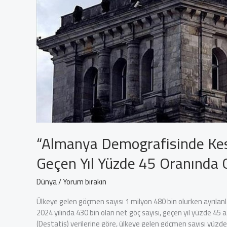
“Almanya Demografisinde Kes
Geçen Yıl Yüzde 45 Oranında G
Dünya
/
Yorum bırakın
Ülkeye gelen göçmen sayısı 1 milyon 480 bin olurken ayrılanl
2024 yılında 430 bin olan net göç sayısı, geçen yıl yüzde 45 
(Destatis) verilerine göre, ülkeye gelen göçmen sayısı yüzde 