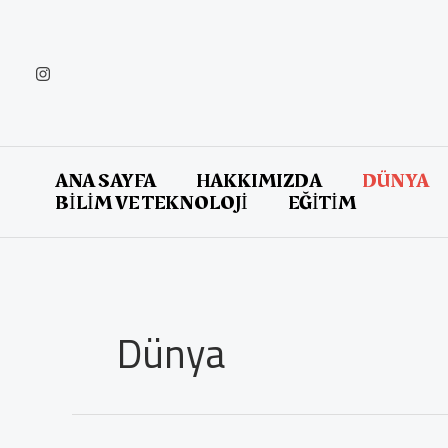
İçeriğe
atla
ANA SAYFA
HAKKIMIZDA
DÜNYA
BİLİM VE TEKNOLOJİ
EĞİTİM
Dünya