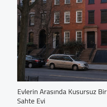
Mücadele
İçin
Milyonlarca
Sivrisinek
Doğaya
Salınıyor”
Evlerin Arasında Kusursuz Bir
Sahte Evi