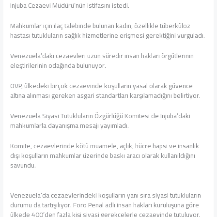
Injuba Cezaevi Müdürü’nün istifasını istedi.
Mahkumlar için ilaç talebinde bulunan kadın, özellikle tüberküloz
hastası tutukluların sağlık hizmetlerine erişmesi gerektiğini vurguladı.
Venezuela’daki cezaevleri uzun süredir insan hakları örgütlerinin
eleştirilerinin odağında bulunuyor.
OVP, ülkedeki birçok cezaevinde koşulların yasal olarak güvence
altına alınması gereken asgari standartları karşılamadığını belirtiyor.
Venezuela Siyasi Tutukluların Özgürlüğü Komitesi de Injuba’daki
mahkumlarla dayanışma mesajı yayımladı.
Komite, cezaevlerinde kötü muamele, açlık, hücre hapsi ve insanlık
dışı koşulların mahkumlar üzerinde baskı aracı olarak kullanıldığını
savundu.
Venezuela’da cezaevlerindeki koşulların yanı sıra siyasi tutukluların
durumu da tartışılıyor. Foro Penal adlı insan hakları kuruluşuna göre
ülkede 400’den fazla kişi siyasi gerekçelerle cezaevinde tutuluyor.