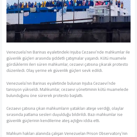
Venezuela’nın Barinas eyaletindeki Injuba Cezaevi’nde mahkumlar ile
güvenlik güçleri arasında şiddetli çatışmalar yaşandı. Kötü muamele
gördüklerini ileri süren mahkumlar, cezaevi çatısına çıkarak protesto
düzenledi. Olay yerine ek güvenlik güçleri sevk edildi.
Venezuela’nın Barinas eyaletinde bulunan Injuba Cezaevi’nde
tansiyon yükseldi. Mahkumlar, cezaevi yönetiminin kötü muamelede
bulunduğunu öne sürerek protesto başlattı.
Cezaevi çatısına çıkan mahkumların yatakları ateşe verdiği, olaylar
sırasında patlama sesleri duyulduğu bildirildi. Bazı mahkumlar ise
güvenlik güçlerinin kendilerine ateş açtığını iddia etti.
Mahkum hakları alanında çalışan Venezuelan Prison Observatory’nin