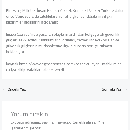
Birleşmiş Milletler İnsan Hakları Yüksek Komiseri Volker Türk de daha
önce Venezuela’da tutuklulara yönelik işkence iddialarına ilişkin
bildirimler aldıklarını açıklamıştı.
Injuba Cezaevi’nde yaşanan olayların ardından bölgeye ek güvenlik
güçleri sevk edildi. Mahkumların iddiaları, cezaevindeki koşullar ve
güvenlik güçlerinin müdahalesine ilişkin sürecin soruşturulması
bekleniyor.
kaynak:https://www.egedesonsoz.com/cezaevi-isyani-mahkumlar-
catiya-cikip-yataklari-atese-verdi
←
Önceki Yazı
Sonraki Yazı
→
Yorum bırakın
E-posta adresiniz yayınlanmayacak.
Gerekli alanlar
*
ile
işaretlenmişlerdir