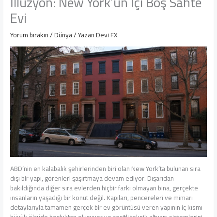
İllüzyon: New York’un İçi Boş Sahte
Evi
Yorum bırakın
/
Dünya
/ Yazan
Devi FX
ABD’nin en kalabalık şehirlerinden biri olan New York’ta bulunan sıra
dışı bir yapı, görenleri şaşırtmaya devam ediyor. Dışarıdan
bakıldığında diğer sıra evlerden hiçbir farkı olmayan bina, gerçekte
insanların yaşadığı bir konut değil. Kapıları, pencereleri ve mimari
detaylarıyla tamamen gerçek bir ev görüntüsü veren yapının iç kısmı
büyük ölçüde boşluktan oluşuyor ve çeşitli teknik altyapı sistemlerini