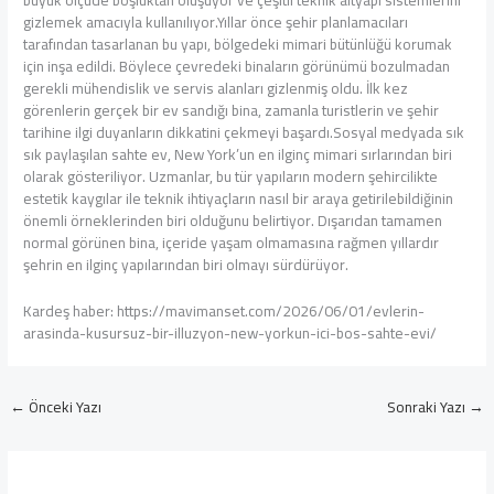
gizlemek amacıyla kullanılıyor.Yıllar önce şehir planlamacıları
tarafından tasarlanan bu yapı, bölgedeki mimari bütünlüğü korumak
için inşa edildi. Böylece çevredeki binaların görünümü bozulmadan
gerekli mühendislik ve servis alanları gizlenmiş oldu. İlk kez
görenlerin gerçek bir ev sandığı bina, zamanla turistlerin ve şehir
tarihine ilgi duyanların dikkatini çekmeyi başardı.Sosyal medyada sık
sık paylaşılan sahte ev, New York’un en ilginç mimari sırlarından biri
olarak gösteriliyor. Uzmanlar, bu tür yapıların modern şehircilikte
estetik kaygılar ile teknik ihtiyaçların nasıl bir araya getirilebildiğinin
önemli örneklerinden biri olduğunu belirtiyor. Dışarıdan tamamen
normal görünen bina, içeride yaşam olmamasına rağmen yıllardır
şehrin en ilginç yapılarından biri olmayı sürdürüyor.
Kardeş haber: https://mavimanset.com/2026/06/01/evlerin-
arasinda-kusursuz-bir-illuzyon-new-yorkun-ici-bos-sahte-evi/
←
Önceki Yazı
Sonraki Yazı
→