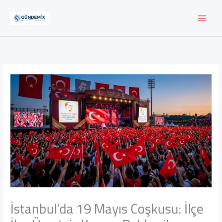
İçeriğe
atla
İstanbul’da 19 Mayıs Coşkusu: İlçe