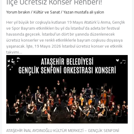
İlçe Ücretsiz Konser Rehberi!
Yorum bırakın
/
Kültür ve Sanat
/ Yazan
mustafa ali yalcın
Her yıl büyük bir coşkuyla kutlanan 19 Mayıs Atatürk’ü Anma, Gençlik
ve Spor Bayramı etkinlikleri bu yıl da İstanbul’da adeta bir festival
havasında geçecek. İstanbul’un dört bir yanında düzenlenecek
ücretsiz konserler ve renkli etkinliklerle bayram coşkusu doyasıya
yaşanacak. İşte, 19 Mayıs 2026 İstanbul ücretsiz konser ve etkinlik
takvimi…
ATAŞEHİR İNAL AYDINOĞLU KÜLTÜR MERKEZİ – GENÇLİK SENFONİ