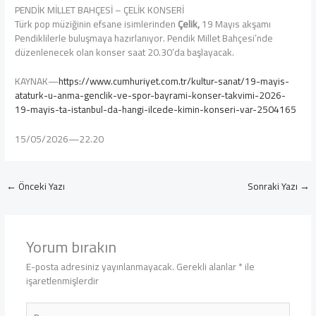
PENDİK MİLLET BAHÇESİ – ÇELİK KONSERİ
Türk pop müziğinin efsane isimlerinden
Çelik,
19 Mayıs akşamı
Pendiklilerle buluşmaya hazırlanıyor. Pendik Millet Bahçesi’nde
düzenlenecek olan konser saat 20.30’da başlayacak.
KAYNAK—
https://www.cumhuriyet.com.tr/kultur-sanat/19-mayis-
ataturk-u-anma-genclik-ve-spor-bayrami-konser-takvimi-2026-
19-mayis-ta-istanbul-da-hangi-ilcede-kimin-konseri-var-2504165
15/05/2026—22.20
←
Önceki Yazı
Sonraki Yazı
→
Yorum bırakın
E-posta adresiniz yayınlanmayacak.
Gerekli alanlar
*
ile
işaretlenmişlerdir
Buraya