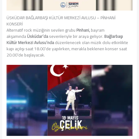
ÜSKÜDAR BAĞLARBAŞI KÜLTÜR MERKEZİ AVLUSU – PİNHANİ
KONSERİ
Alternatif rock müziğinin sevilen grubu
Pinhani,
bayram
akşamında
Üsküdar’da
sevenleriyle bir araya geliyor.
Bağlarbaşı
Kültür Merkezi Avlusu’nda
düzenlenecek olan müzik dolu etkinlikte
kapı açılışı saat 18.00’de yapılırken, merakla beklenen konser saat
20.00’de başlayacak.