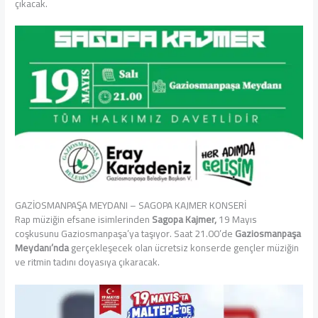
çıkacak.
GAZİOSMANPAŞA MEYDANI – SAGOPA KAJMER KONSERİ
Rap müziğin efsane isimlerinden
Sagopa Kajmer,
19 Mayıs
coşkusunu Gaziosmanpaşa’ya taşıyor. Saat 21.00’de
Gaziosmanpaşa
Meydanı’nda
gerçekleşecek olan ücretsiz konserde gençler müziğin
ve ritmin tadını doyasıya çıkaracak.