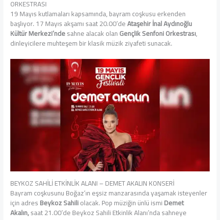
ORKESTRASI
19 Mayıs kutlamaları kapsamında, bayram coşkusu erkenden
başlıyor. 17 Mayıs akşamı saat 20.00’de
Ataşehir İnal Aydınoğlu
Kültür Merkezi’nde
sahne alacak olan
Gençlik Senfoni Orkestrası
,
dinleyicilere muhteşem bir klasik müzik ziyafeti sunacak.
BEYKOZ SAHİLİ ETKİNLİK ALANI – DEMET AKALIN KONSERİ
Bayram coşkusunu Boğaz’ın eşsiz manzarasında yaşamak isteyenler
için adres
Beykoz Sahili
olacak. Pop müziğin ünlü ismi
Demet
Akalın,
saat 21.00’de Beykoz Sahili Etkinlik Alanı’nda sahneye