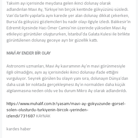
Takvim ayı içerisinde meydana gelen ikinci dolunay olarak
adlandırılan Mavi Ay, Türkiye’nin birçok kentinde gökyüzünü süsledi.
Van’da tarihi yapılarla aynı karede yer alan dolunay dikkat çekerken,
Bursa’da gökyüzü gözlemcileri bu nadir olayı ilgiyle izledi. Balıkesir’in
Edremit ilçesinde Hacı Ömer Camisi’nin üzerinde yükselen Mavi Ay
etkileyici görüntüler oluştururken, İstanbul’da Galata Kulesi ile birlikte
görüntülenen dolunay geceye ayrı bir güzellik kattı.
MAVİ AY ENDER BİR OLAY
Astronomi uzmanları, Mavi Ay kavramının Ay’ın mavi görünmesiyle
ilgili olmadığını, aynı ay içerisindeki ikinci dolunayı ifade ettiğini
vurguluyor. Seyrek görülen bu olayın yanı sıra, dolunayın Dünya’dan
daha uzak bir noktada gerçekleşmesi Ay’ın normalden daha küçük
algılanmasına neden oldu ve bu durum Mikro Ay olarak adlandırıldı.
https://www.muhalif.com.tr/yasam/mavi-ay-gokyuzunde-gorsel-
solen-olusturdu-turkiyenin-bircok-yerinden-
izlendi/731687
KAYNAK
kardes haber