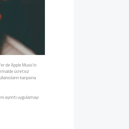
fer de Apple Music’in
normalde ücretsiz
lanıcıların karşısına
eni ayrıntı uygulamayı