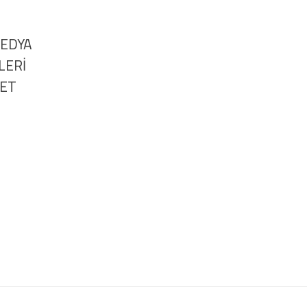
MEDYA
LERİ
NET