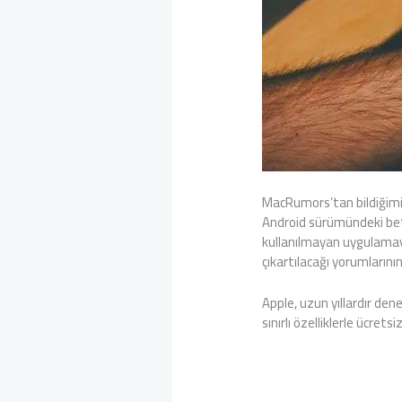
MacRumors’tan bildiğimiz
Android sürümündeki beta 
kullanılmayan uygulamayı 
çıkartılacağı yorumların
Apple, uzun yıllardır de
sınırlı özelliklerle ücrets