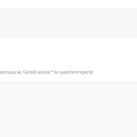
lanmayacak.
Gerekli alanlar
*
ile işaretlenmişlerdir