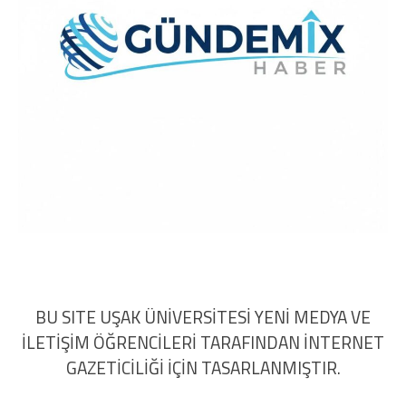
BU SITE UŞAK ÜNİVERSİTESİ YENİ MEDYA VE
İLETİŞİM ÖĞRENCİLERİ TARAFINDAN İNTERNET
GAZETİCİLİĞİ İÇİN TASARLANMIŞTIR.