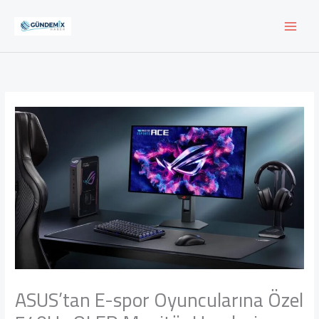
İçeriğe
atla
ASUS’tan E-spor Oyuncularına Özel