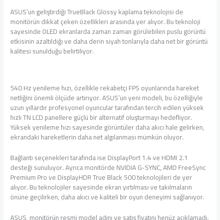
ASUS’un geliştirdiği TrueBlack Glossy kaplama teknolojisi de
monitörün dikkat çeken özellikleri arasında yer alıyor. Bu teknoloji
sayesinde OLED ekranlarda zaman zaman görülebilen puslu görüntü
etkisinin azaltıldığı ve daha derin siyah tonlarıyla daha net bir görüntü
kalitesi sunulduğu belirtiliyor.
540 Hz yenileme hızı, özellikle rekabetçi FPS oyunlarında hareket
netliğini önemli ölçüde artırıyor. ASUS’un yeni modeli, bu özelliğiyle
uzun yıllardır profesyonel oyuncular tarafından tercih edilen yüksek
hızlı TN LCD panellere güçlü bir alternatif oluşturmayı hedefliyor.
Yüksek yenileme hızı sayesinde görüntüler daha akıcı hale gelirken,
ekrandaki hareketlerin daha net algılanması mümkün oluyor.
Bağlantı seçenekleri tarafında ise DisplayPort 1.4 ve HDMI 2.1
desteği sunuluyor. Ayrıca monitörde NVIDIA G-SYNC, AMD FreeSync
Premium Pro ve DisplayHDR True Black 500 teknolojileri de yer
alıyor. Bu teknolojiler sayesinde ekran yırtılması ve takılmaların
önüne geçilirken, daha akıcı ve kaliteli bir oyun deneyimi sağlanıyor.
ASUS, monitörün resmi model adını ve satış fiyatını henüz açıklamadı.