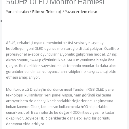
540Hz OLED Monitör Hamlesi
Yorum bırakın
/
Bilim ve Teknoloji
/ Yazan
erdem ebrar
ASUS, rekabetçi oyun deneyimini bir üst seviyeye taşımayı
hedefleyen yeni OLED oyuncu monitörüyle dikkat çekiyor. Özellikle
profesyonel e-spor oyuncularına yönelik geliştirilen model, 27 inç
ekran boyutu, 1440p çözünürlük ve 540 Hz yenileme hızıyla öne
çıkıyor. Bu özellikler sayesinde hızlı tempolu oyunlarda daha akıcı
görüntüler sunulması ve oyuncuların rakiplerine karşı avantaj elde
etmesi amaçlanıyor.
Monitörde LG Display’in dördüncü nesil Tandem RGB OLED panel
teknolojisi kullanılıyor. Yeni panel yapısı, hem görüntü kalitesini
artırıyor hem de daha yüksek parlaklık değerlerine ulaşılmasına
imkan tanıyor. Cihaz, tam ekran kullanımında 400 nit parlaklık
sunarken, belirli sahnelerde bu değer 4000 nit seviyesine kadar
çıkabiliyor. Böylece HDR içeriklerde daha etkileyici bir görüntü
deneyimi elde ediliyor.