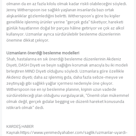
olmanın da en az fazla kilolu olmak kadar riskli olabileceğini söyledi.
Jenny Witherspoon ise sağlıklı yaşlanan insanlarda bazı ortak
alışkanlıklar gözlemlediğini belirtti. Witherspoon’u göre bu kişiler
genellikle işlenmiş ürünler yerine “gerçek gıda” tüketiyor, hareketi
günlük hayatlarının doğal bir parçası hâline getiriyor ve çok az alkol
kullanıyor. Uzmanlar ayrıca sürdürülebilir beslenme düzenlerinin
önemine dikkat çekiyor.
Uzmanların önerdiği beslenme modelleri
Shah, hastalarına en sık önerdiği beslenme düzenlerinin Akdeniz
Diyeti, DASH Diyeti ve beyin sağlığını korumak amacıyla bu iki modeli
birleştiren MIND Diyeti olduğunu söyledi. Uzmanlara göre özellikle
Akdeniz diyeti; daha az işlenmiş gıda, daha fazla sebze-meyve ve
zeytinyağı gibi sağlıklı yağlar içermesi nedeniyle öne çıkıyor.
Witherspoon ise en iyi beslenme planının, kişinin uzun vadede
sürdürebileceği plan olduğunu vurgulayarak, “Önemli olan mükemmel
olmak değil, gerçek gıdalar begging ve düzenli hareket konusunda
istikrarlı olmak” dedi.
KARDEŞ HABER
Kaynak:https://www.yenimedyahaber.com/saglik/uzmanlar-uyardi-