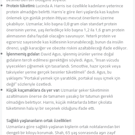
Protein tüketimi:
Lucinda A. Harris ise özellikle kadınların yeterince
protein almadığını belirtti. Harris’e göre ileri yaşlarda kas kaybını
önlemek için günlük protein ihtiyacı mevcut önerilerin üzerine
çıkabiliyor. Uzmanlar, kilo başına 0,8 gram olan standart protein
önerisinin yerine, yaş ilerledikçe kilo başına 1,2 ila 1,6 gram protein
alınmasının daha faydalı olacağını savunuyor. Yeterli protein ve
egzersiz sayesinde kas kütlesinin korunabileceği, bunun da insülin
direnci, yağlı karaciğer ve obezite riskini azaltabileceği ifade ediliyor.
İşlenmemiş gıdalar:
David Agus, işlenmiş ürünler yerine doğal
gıdaların tercih edilmesi gerektiğini söyledi. Agus, “İnsan vücudu
yiyecekleri çiğnemek için tasarlandı. Smoothie, hazır içecek veya
takviyeler yerine gerçek besinler tüketilmeli” dedi. Agus, bu
yaklaşımı “Portakal yemek için yaratıldık, portakal suyu içmek için
değil” sözleriyle özetledi.
Küçük kaçamaklara da yer var:
Uzmanlar şeker tüketiminin
azaltılmasını önerse de tamamen yasakçı bir tutumun gerekli
olmadığını belirtiyor. Harris, küçük miktarlarda bitter çikolata
tüketiminin hala iyi bir seçenek olduğunu ifade etti.
Sağlıklı yaşlananların ortak özellikleri
Uzmanlara göre sağlıklı yaşlanan kişilerin ortak noktalarından biri
dengeli bir kiloyu korumak. Shah, 65 yaş sonrasında aşırı zayıf