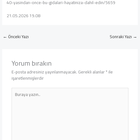
40-yasindan-once-bu-gidalari-hayatiniza-dahil-edin/5659
21.05.2026 19.08
←
Önceki Yazı
Sonraki Yazı
→
Yorum bırakın
E-posta adresiniz yayınlanmayacak.
Gerekli alanlar
*
ile
işaretlenmişlerdir
Buraya
yazın..