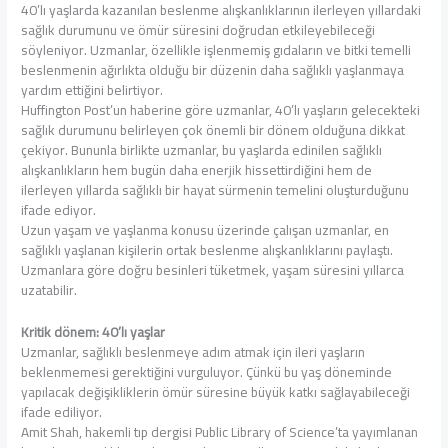
40’lı yaşlarda kazanılan beslenme alışkanlıklarının ilerleyen yıllardaki
sağlık durumunu ve ömür süresini doğrudan etkileyebileceği
söyleniyor. Uzmanlar, özellikle işlenmemiş gıdaların ve bitki temelli
beslenmenin ağırlıkta olduğu bir düzenin daha sağlıklı yaşlanmaya
yardım ettiğini belirtiyor.
Huffington Post’un haberine göre uzmanlar, 40’lı yaşların gelecekteki
sağlık durumunu belirleyen çok önemli bir dönem olduğuna dikkat
çekiyor. Bununla birlikte uzmanlar, bu yaşlarda edinilen sağlıklı
alışkanlıkların hem bugün daha enerjik hissettirdiğini hem de
ilerleyen yıllarda sağlıklı bir hayat sürmenin temelini oluşturduğunu
ifade ediyor.
Uzun yaşam ve yaşlanma konusu üzerinde çalışan uzmanlar, en
sağlıklı yaşlanan kişilerin ortak beslenme alışkanlıklarını paylaştı.
Uzmanlara göre doğru besinleri tüketmek, yaşam süresini yıllarca
uzatabilir.
Kritik dönem: 40’lı yaşlar
Uzmanlar, sağlıklı beslenmeye adım atmak için ileri yaşların
beklenmemesi gerektiğini vurguluyor. Çünkü bu yaş döneminde
yapılacak değişikliklerin ömür süresine büyük katkı sağlayabileceği
ifade ediliyor.
Amit Shah, hakemli tıp dergisi Public Library of Science’ta yayımlanan