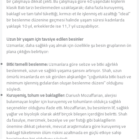
bir çalışmaya dikkat çekti. Bu çalışmaya göre 40 yaşındaki kişilerin
klasik Batı tarzı beslenmeden uzaklaşarak; daha fazla kuruyemiş,
baklagil ve tam tahıl tükettiği, kırmızı et ile işlenmiş eti azalttığı “ideal”
bir beslenme düzenine geçmesi halinde yaşam süresi kadınlarda
yaklaşık 10 yıl, erkeklerde ise 11,7 yıl uzayabiliyor.
Uzun bir yaşam için tavsiye edilen besinler
Uzmanlar, daha sağlıklı yaş almak için özellikle şu besin gruplarının ön
plana çıktığını belirtiyor:
Bitki temelli beslenme:
Uzmanlara göre sebze ve bitki ağırlıklı
beslenmek, uzun ve sağlıklı yaşama şansını artırıyor. Shah, uzun
ömürlü insanlarda en sık görülen alışkanlığın “çoğunlukla bitki bazlı ve
minimum işlenmiş gıdalardan oluşan beslenme düzeni” olduğunu
söyledi.
Kuruyemiş, tohum ve baklagiller:
Dariush Mozaffarian, alerjisi
bulunmayan kişiler için kuruyemiş ve tohumların oldukça sağlıklı
seçenekler olduğunu ifade etti. Mozaffarian, bu besinlerin lif, sağlıklı
yağlar ve biyolojik olarak aktif birçok bileşen içerdiğini belirtti. Shah
da fasulye, mercimek, bezelye ve yer fıstığı gibi baklagillerin
önemine dikkat çekerek, mevcut araştırmalara göre kuruyemiş ve
baklagil tüketiminin ölüm riskini azaltmada en güçlü etkiye sahip
besinlerden biri olduğunu söyledi.