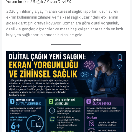
Yorum bırakın
/
Sağlık
/ Yazan
Devi FX
2026 yılı itibarıyla yayımlanan küresel sağlık raporları, uzun süreli
ekran kullanımının zihinsel ve fiziksel sağlık üzerindeki etkilerinin
giderek arttığını ortaya koyuyor. Uzmanlara göre dijital yorgunluk,
özellikle gençler, öğrenciler ve masa başı çalışanlar arasında en hızlı
büyüyen sağlık sorunlarından biri haline geldi.