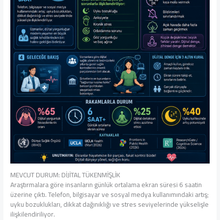
MEVCUT DURUM: DİJİTAL TÜKENMİŞLİK
Araştırmalara göre insanların günlük ortalama ekran süresi 6 saatin
üzerine çıktı. Telefon, bilgisayar ve sosyal medya kullanımındaki artış;
uyku bozuklukları, dikkat dağınıklığı ve stres seviyelerinde yükselişle
ilişkilendiriliyor.