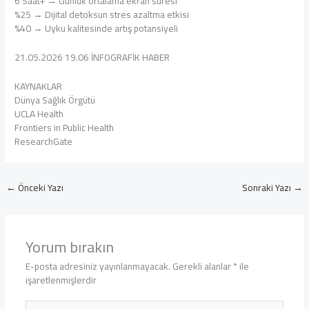
6 Saat+ → Günlük ortalama ekran süresi
%25 → Dijital detoksun stres azaltma etkisi
%40 → Uyku kalitesinde artış potansiyeli
21.05.2026 19.06 İNFOGRAFİK HABER
KAYNAKLAR
Dünya Sağlık Örgütü
UCLA Health
Frontiers in Public Health
ResearchGate
←
Önceki Yazı
Sonraki Yazı
→
Yorum bırakın
E-posta adresiniz yayınlanmayacak.
Gerekli alanlar
*
ile
işaretlenmişlerdir
Buraya