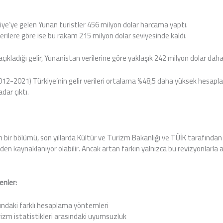
kiye’ye gelen Yunan turistler 456 milyon dolar harcama yaptı.
verilere göre ise bu rakam 215 milyon dolar seviyesinde kaldı.
ıkladığı gelir, Yunanistan verilerine göre yaklaşık 242 milyon dolar da
012-2021) Türkiye’nin gelir verileri ortalama %48,5 daha yüksek hesapla
dar çıktı.
 bir bölümü, son yıllarda Kültür ve Turizm Bakanlığı ve TÜİK tarafından
nden kaynaklanıyor olabilir. Ancak artan farkın yalnızca bu revizyonlarla 
enler:
sındaki farklı hesaplama yöntemleri
turizm istatistikleri arasındaki uyumsuzluk