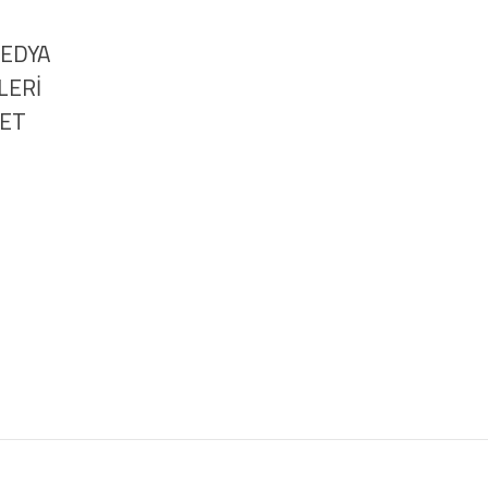
MEDYA
LERİ
NET