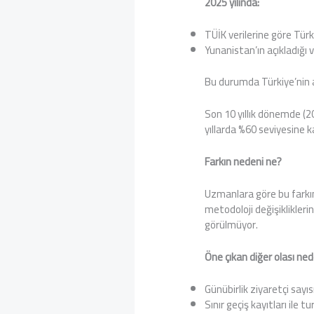
2025 yılında:
TÜİK verilerine göre Tür
Yunanistan’ın açıkladığı 
Bu durumda Türkiye’nin aç
Son 10 yıllık dönemde (2
yıllarda %60 seviyesine ka
Farkın nedeni ne?
Uzmanlara göre bu farkın
metodoloji değişiklikleri
görülmüyor.
Öne çıkan diğer olası ned
Günübirlik ziyaretçi sayı
Sınır geçiş kayıtları ile 