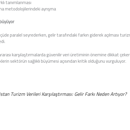
rklı tanımlanması
ma metodolojilerindeki ayrışma
 büyüyor
ölçüde paralel seyrederken, gelir tarafındaki farkın giderek açılması turi
edi.
ararası karşılaştırmalarda güvenilir veri üretiminin önemine dikkat çeker
stiklerin sektörün sağlıklı büyümesi açısından kritik olduğunu vurguluyor.
tan Turizm Verileri Karşılaştırması: Gelir Farkı Neden Artıyor?