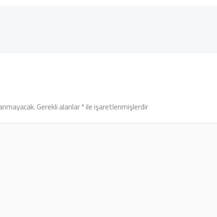
lanmayacak.
Gerekli alanlar
*
ile işaretlenmişlerdir