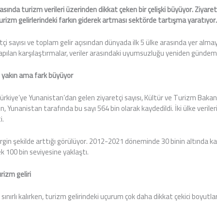
sında turizm verileri üzerinden dikkat çeken bir çelişki büyüyor. Ziyaretçi
urizm gelirlerindeki farkın giderek artması sektörde tartışma yaratıyor
çi sayısı ve toplam gelir açısından dünyada ilk 5 ülke arasında yer alma
yapılan karşılaştırmalar, veriler arasındaki uyumsuzluğu yeniden gündem
ine yakın ama fark büyüyor
 Türkiye’ye Yunanistan’dan gelen ziyaretçi sayısı, Kültür ve Turizm Bakanl
n, Yunanistan tarafında bu sayı 564 bin olarak kaydedildi. İki ülke verile
i.
lirgin şekilde arttığı görülüyor. 2012-2021 döneminde 30 binin altında ka
 100 bin seviyesine yaklaştı.
rizm geliri
 sınırlı kalırken, turizm gelirindeki uçurum çok daha dikkat çekici boyutlar