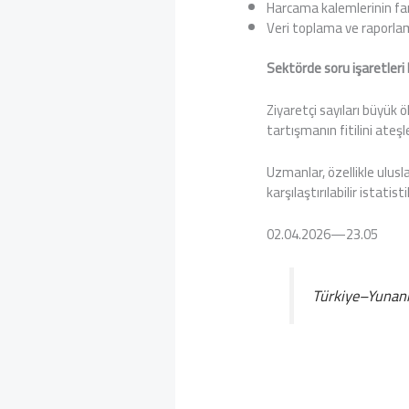
Harcama kalemlerinin fa
Veri toplama ve raporla
Sektörde soru işaretleri
Ziyaretçi sayıları büyük 
tartışmanın fitilini ateşl
Uzmanlar, özellikle ulusl
karşılaştırılabilir istati
02.04.2026—23.05
Türkiye–Yunanis