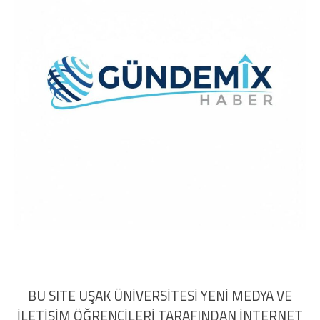
BU SITE UŞAK ÜNİVERSİTESİ YENİ MEDYA VE
İLETİŞİM ÖĞRENCİLERİ TARAFINDAN İNTERNET