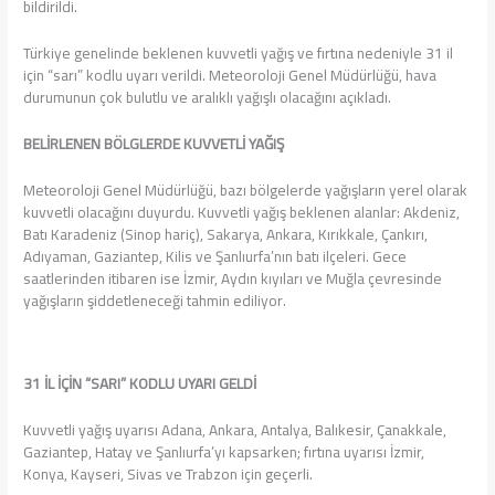
bildirildi.
Türkiye genelinde beklenen kuvvetli yağış ve fırtına nedeniyle 31 il
için “sarı” kodlu uyarı verildi. Meteoroloji Genel Müdürlüğü, hava
durumunun çok bulutlu ve aralıklı yağışlı olacağını açıkladı.
BELİRLENEN BÖLGLERDE KUVVETLİ YAĞIŞ
Meteoroloji Genel Müdürlüğü, bazı bölgelerde yağışların yerel olarak
kuvvetli olacağını duyurdu. Kuvvetli yağış beklenen alanlar: Akdeniz,
Batı Karadeniz (Sinop hariç), Sakarya, Ankara, Kırıkkale, Çankırı,
Adıyaman, Gaziantep, Kilis ve Şanlıurfa’nın batı ilçeleri. Gece
saatlerinden itibaren ise İzmir, Aydın kıyıları ve Muğla çevresinde
yağışların şiddetleneceği tahmin ediliyor.
31 İL İÇİN “SARI” KODLU UYARI GELDİ
Kuvvetli yağış uyarısı Adana, Ankara, Antalya, Balıkesir, Çanakkale,
Gaziantep, Hatay ve Şanlıurfa’yı kapsarken; fırtına uyarısı İzmir,
Konya, Kayseri, Sivas ve Trabzon için geçerli.