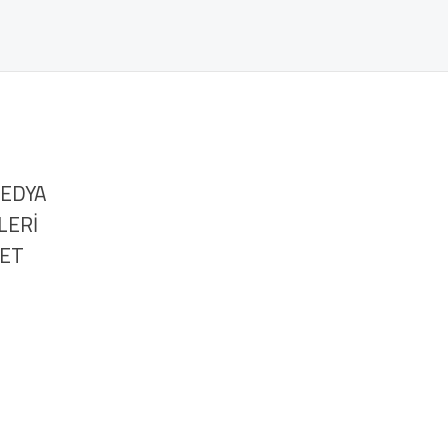
MEDYA
LERİ
NET