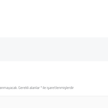
lanmayacak.
Gerekli alanlar
*
ile işaretlenmişlerdir