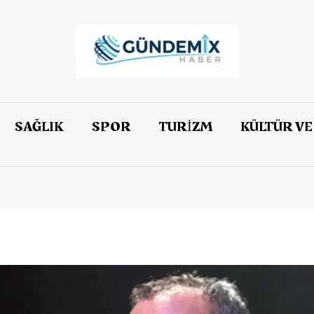
SAĞLIK
SPOR
TURİZM
KÜLTÜR VE