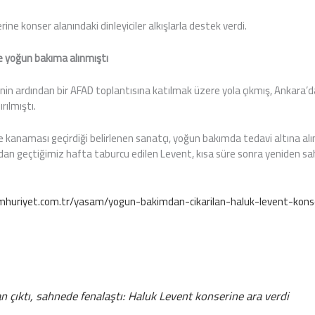
ine konser alanındaki dinleyiciler alkışlarla destek verdi.
 yoğun bakıma alınmıştı
inin ardından bir AFAD toplantısına katılmak üzere yola çıkmış, Ankara’
rılmıştı.
e kanaması geçirdiği belirlenen sanatçı, yoğun bakımda tedavi altına alı
n geçtiğimiz hafta taburcu edilen Levent, kısa süre sonra yeniden s
huriyet.com.tr/yasam/yogun-bakimdan-cikarilan-haluk-levent-kons
 çıktı, sahnede fenalaştı: Haluk Levent konserine ara verdi