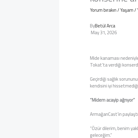
Yorum bırakın
/
Yaşam
/ 
By
Betül Arca
May 31, 2026
Mide kanaması nedeniyle
Tokat’ta verdiği konser
Geçirdiği sağlık sorunun
kendisini iyi hissetmediğin
“Midem acayip ağrıyor”
ArmağanCast’in paylaştığı
“Özür dilerim, benim yak
geleceğim.”