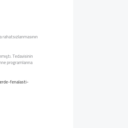
da rahatsızlanmasının
nmıştı. Tedavisinin
ahne programlarına
erde-fenalasti-