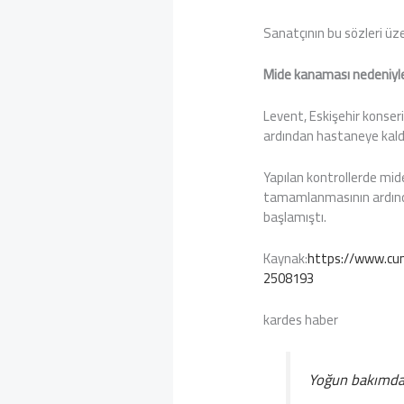
Sanatçının bu sözleri üzer
Mide kanaması nedeniyle
Levent, Eskişehir konser
ardından hastaneye kaldı
Yapılan kontrollerde mid
tamamlanmasının ardında
başlamıştı.
Kaynak:
https://www.cum
2508193
kardes haber
Yoğun bakımdan