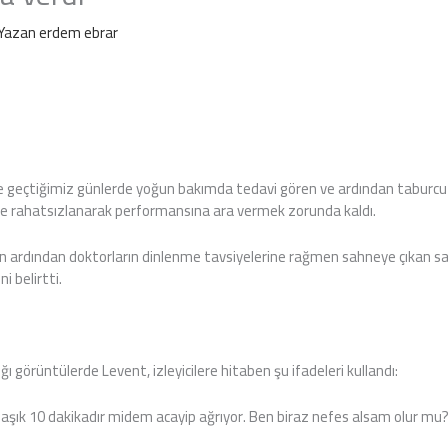
Yazan
erdem ebrar
 geçtiğimiz günlerde yoğun bakımda tedavi gören ve ardından taburcu 
de rahatsızlanarak performansına ara vermek zorunda kaldı.
un ardından doktorların dinlenme tavsiyelerine rağmen sahneye çıkan sa
i belirtti.
 görüntülerde Levent, izleyicilere hitaben şu ifadeleri kullandı:
laşık 10 dakikadır midem acayip ağrıyor. Ben biraz nefes alsam olur mu