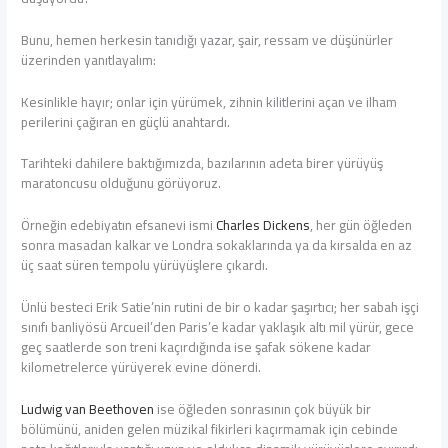
Bunu, hemen herkesin tanıdığı yazar, şair, ressam ve düşünürler
üzerinden yanıtlayalım:
Kesinlikle hayır; onlar için yürümek, zihnin kilitlerini açan ve ilham
perilerini çağıran en güçlü anahtardı.
Tarihteki dahilere baktığımızda, bazılarının adeta birer yürüyüş
maratoncusu olduğunu görüyoruz.
Örneğin edebiyatın efsanevi ismi
Charles Dickens
, her gün öğleden
sonra masadan kalkar ve Londra sokaklarında ya da kırsalda en az
üç saat süren tempolu yürüyüşlere çıkardı.
Ünlü besteci Erik Satie’nin rutini de bir o kadar şaşırtıcı; her sabah işçi
sınıfı banliyösü Arcueil’den Paris’e kadar yaklaşık altı mil yürür, gece
geç saatlerde son treni kaçırdığında ise şafak sökene kadar
kilometrelerce yürüyerek evine dönerdi.
Ludwig van Beethoven
ise öğleden sonrasının çok büyük bir
bölümünü, aniden gelen müzikal fikirleri kaçırmamak için cebinde