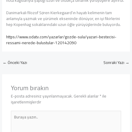
nota kağıtlarıyla yaptığı uzun ve oldukça dinamik yürüyüşlere ayırırdı.
Danimarkalı filozof Søren Kierkegaard’ın hayatı kelimenin tam
anlamıyla yazmak ve yürümek ekseninde dönüyor, en iyi fikirlerini
hep Kopenhag sokaklarındaki uzun öğle yürüyüşlerinde buluyordu.
https://www.odatv.com/yazarlar/gozde-sula/yazari-bestecisi-
ressami-nerede-bulustular-120142090
←
Önceki Yazı
Sonraki Yazı
→
Yorum bırakın
E-posta adresiniz yayınlanmayacak.
Gerekli alanlar
*
ile
işaretlenmişlerdir
Buraya
yazın..