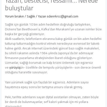
Yazarı, bestecisi, ressamı… Nerede
buluştular
Yorum bırakın
/
Sağlık
/ Yazan
sdenrkrcc@gmail.com
Sağlık için günlük 10 bin adım hedefinin doğruluğu tartışılırken,
Dickens’tan Beethoven’a, Kafka’dan Murakami’ye uzanan isimler bize
başka bir gerçeği gösteriyor.
Akıllı saatlerin, telefonların ekranına bakıp günlük on bin adım hedefini
tutturup tutturmadığını kontrol etmek neredeyse evrensel bir takıntı
haline geldi. Ancak internet üzerindeki güncel bazı sağlık makaleleri,
bu sihirli rakamın aslında 1964 yılında Japonya’da bir adımsayar
firmasının pazarlama stratejisinden ibaret olduğunu gösteriyor.
Uzmanlar, sağlığı korumak ve kalp krizini önlemek için egzersiz
ve
yürüyüş
ün- özellikle de tempolu yürüyüşlerin- son derece önemli
olduğunu hararetle savunuyor.
Yani yürümek sağlık için faydalı bir egzersiz. Adımların sayısı
hayatımıza epey sonra bir tartışma unsuru olarak girmiş.
Peki, tarihte adımlarını sayan dijital asistanları olmayan, zaten böyle
bir derdi de bulunmayanlar, sırf kalori yakmak için mi yollara
düşüyordu?