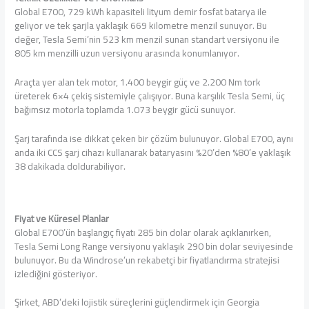
Global E700, 729 kWh kapasiteli lityum demir fosfat batarya ile
geliyor ve tek şarjla yaklaşık 669 kilometre menzil sunuyor. Bu
değer, Tesla Semi’nin 523 km menzil sunan standart versiyonu ile
805 km menzilli uzun versiyonu arasında konumlanıyor.
Araçta yer alan tek motor, 1.400 beygir güç ve 2.200 Nm tork
üreterek 6×4 çekiş sistemiyle çalışıyor. Buna karşılık Tesla Semi, üç
bağımsız motorla toplamda 1.073 beygir gücü sunuyor.
Şarj tarafında ise dikkat çeken bir çözüm bulunuyor. Global E700, aynı
anda iki CCS şarj cihazı kullanarak bataryasını %20’den %80’e yaklaşık
38 dakikada doldurabiliyor.
Fiyat ve Küresel Planlar
Global E700’ün başlangıç fiyatı 285 bin dolar olarak açıklanırken,
Tesla Semi Long Range versiyonu yaklaşık 290 bin dolar seviyesinde
bulunuyor. Bu da Windrose’un rekabetçi bir fiyatlandırma stratejisi
izlediğini gösteriyor.
Şirket, ABD’deki lojistik süreçlerini güçlendirmek için Georgia