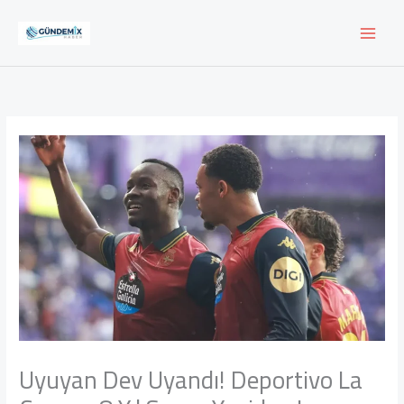
İçeriğe
atla
Uyuyan Dev Uyandı! Deportivo La