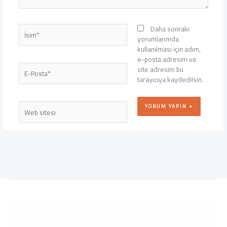
İsim*
Daha sonraki
yorumlarımda
kullanılması için adım,
e-posta adresim ve
E-
site adresim bu
Posta*
tarayıcıya kaydedilsin.
Web
sitesi