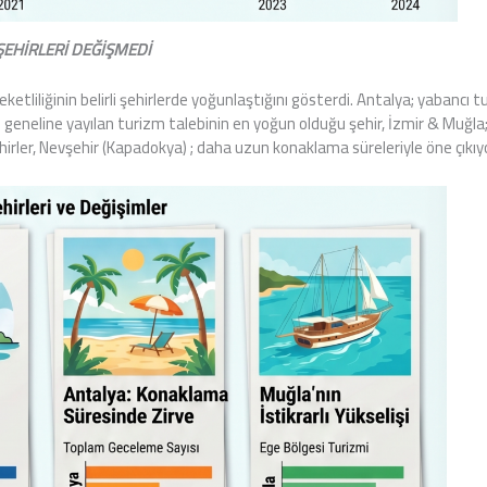
EHİRLERİ DEĞİŞMEDİ
areketliliğinin belirli şehirlerde yoğunlaştığını gösterdi. Antalya; yabancı
ıl geneline yayılan turizm talebinin en yoğun olduğu şehir, İzmir & Muğ
irler, Nevşehir (Kapadokya) ; daha uzun konaklama süreleriyle öne çıkıy