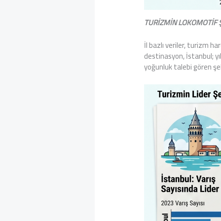
TURİZMİN LOKOMOTİF Ş
İl bazlı veriler, turizm h
destinasyon, İstanbul; y
yoğunluk talebi gören şeh