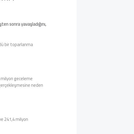
şten sonra yavaşladığını,
çlü bir toparlanma
.
76 milyon geceleme
de gerçekleşmesine neden
 ve 241,4 milyon