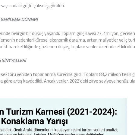
 sayısındaki güçlü yükseliş görüldü.
E GERİLEME DÖNEMİ
erinde belirgin bir düşüş yaşandı. Toplam giriş sayısı 77,2 milyon, gecele
rilemenin nedenleri küresel ekonomik daralma, artan maliyetler ve iç t
 turist hareketliliğinde gözlenen düşüş, toplam veriler üzerinde etkili oldu
 SİNYYALLERİ
zm sektörü yeniden toparlanma sürecine girdi. Toplam 83,2 milyon tesis gi
ıla göre artış kaydedildi. Ancak veriler, 2022’deki zirve seviyeye henüz u