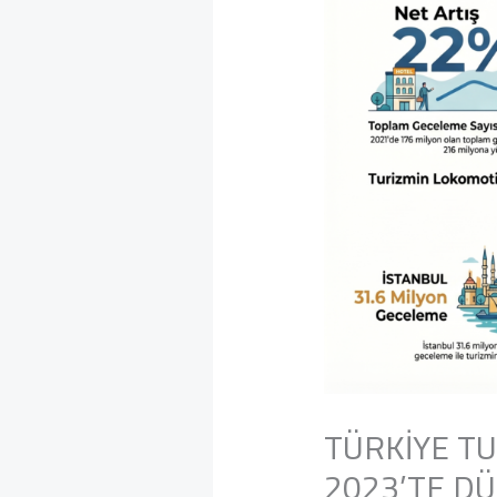
TÜRKİYE T
2023’TE D