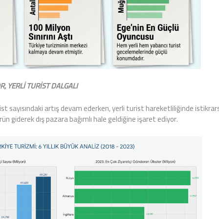
R, YERLİ TURİST DALGALI
st sayısındaki artış devam ederken, yerli turist hareketliliğinde istikrars
ün giderek dış pazara bağımlı hale geldiğine işaret ediyor.