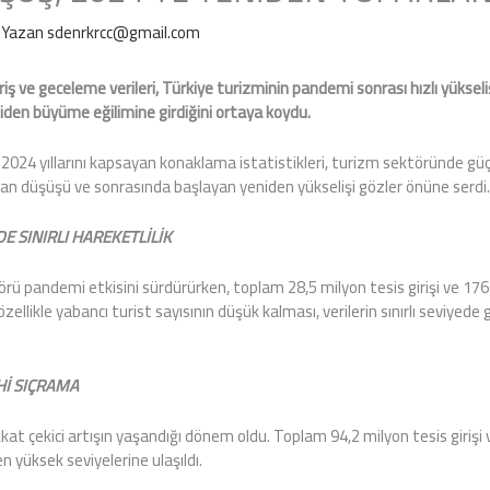
 Yazan
sdenrkrcc@gmail.com
iş ve geceleme verileri, Türkiye turizminin pandemi sonrası hızlı yükseli
niden büyüme eğilimine girdiğini ortaya koydu.
024 yıllarını kapsayan konaklama istatistikleri, turizm sektöründe gü
an düşüşü ve sonrasında başlayan yeniden yükselişi gözler önüne serdi
E SINIRLI HAREKETLİLİK
örü pandemi etkisini sürdürürken, toplam 28,5 milyon tesis girişi ve 1
ellikle yabancı turist sayısının düşük kalması, verilerin sınırlı seviye
Hİ SIÇRAMA
kkat çekici artışın yaşandığı dönem oldu. Toplam 94,2 milyon tesis girişi
en yüksek seviyelerine ulaşıldı.