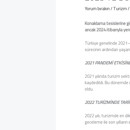
Yorum bırakın
/
Turizm
/
Konaklama tesislerine gir
ancak 2024 itibarıyla ye
Türkiye genelinde 2021–2
sürecinin ardından yaşan
2021 PANDEMİ ETKİSİND
2021 yılında turizm sekt
kaydedildi. Bu dönemde öz
oldu.
2022 TURİZMİNDE TARİ
2022 yılı, turizmde en di
geceleme ile son yılların 