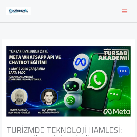
İçeriğe
atla
TURİZMDE TEKNOLOJİ HAMLESİ: