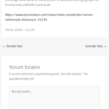
konularında yetkinlik kazanacak.
https://www.turizmdays.com/news/meta-yoneticileri-turizm-
sektoruyle-bulusuyor-32234
29.04.2026—23.26
←
Önceki Yazı
Sonraki Yazı
→
Yorum bırakın
E-posta adresiniz yayınlanmayacak.
Gerekli alanlar
*
ile
işaretlenmişlerdir
Buraya
yazın..