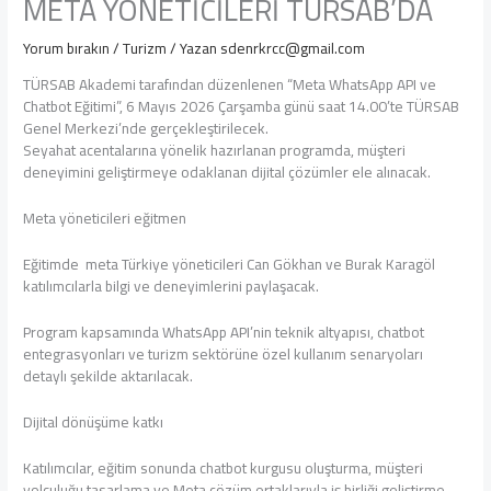
META YÖNETİCİLERİ TÜRSAB’DA
Yorum bırakın
/
Turizm
/ Yazan
sdenrkrcc@gmail.com
TÜRSAB Akademi tarafından düzenlenen “Meta WhatsApp API ve
Chatbot Eğitimi”, 6 Mayıs 2026 Çarşamba günü saat 14.00’te TÜRSAB
Genel Merkezi’nde gerçekleştirilecek.
Seyahat acentalarına yönelik hazırlanan programda, müşteri
deneyimini geliştirmeye odaklanan dijital çözümler ele alınacak.
Meta yöneticileri eğitmen
Eğitimde
meta Türkiye yöneticileri Can Gökhan ve Burak Karagöl
katılımcılarla bilgi ve deneyimlerini paylaşacak.
Program kapsamında WhatsApp API’nin teknik altyapısı, chatbot
entegrasyonları ve turizm sektörüne özel kullanım senaryoları
detaylı şekilde aktarılacak.
Dijital dönüşüme katkı
Katılımcılar, eğitim sonunda chatbot kurgusu oluşturma, müşteri
yolculuğu tasarlama ve Meta çözüm ortaklarıyla iş birliği geliştirme