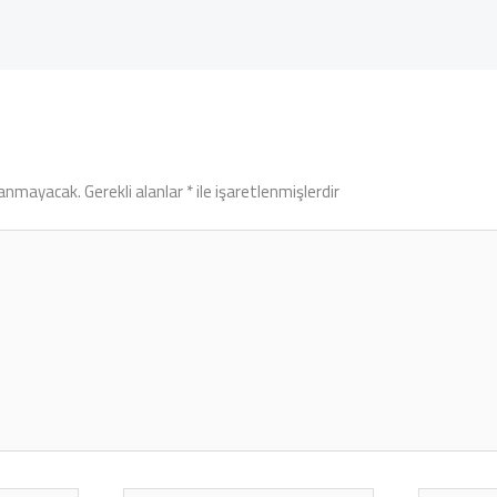
lanmayacak.
Gerekli alanlar
*
ile işaretlenmişlerdir