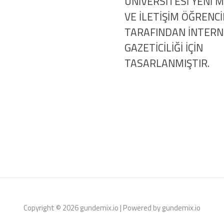
ÜNİVERSİTESİ YENİ 
VE İLETİŞİM ÖĞRENCİ
TARAFINDAN İNTER
GAZETİCİLİĞİ İÇİN
TASARLANMIŞTIR.
Copyright © 2026 gundemix.io | Powered by gundemix.io