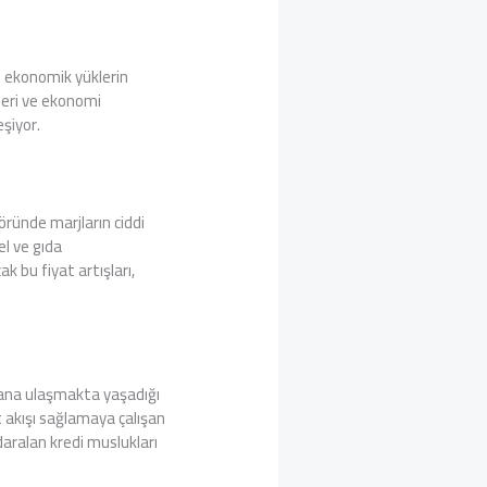
 ekonomik yüklerin
ileri ve ekonomi
eşiyor.
töründe marjların ciddi
el ve gıda
ak bu fiyat artışları,
mana ulaşmakta yaşadığı
t akışı sağlamaya çalışan
daralan kredi muslukları