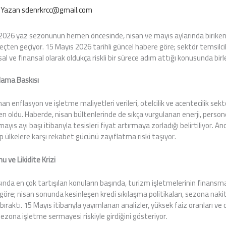
 Yazan
sdenrkrcc@gmail.com
 2026 yaz sezonunun hemen öncesinde, nisan ve mayıs aylarında biriken
meçten geçiyor. 15 Mayıs 2026 tarihli güncel habere göre; sektör temsilc
sal ve finansal olarak oldukça riskli bir sürece adım attığı konusunda birl
tlama Baskısı
an enflasyon ve işletme maliyetleri verileri, otelcilik ve acentecilik sek
n oldu. Haberde, nisan bültenlerinde de sıkça vurgulanan enerji, person
ayıs ayı başı itibarıyla tesisleri fiyat artırmaya zorladığı belirtiliyor. Anc
 ülkelere karşı rekabet gücünü zayıflatma riski taşıyor.
 ve Likidite Krizi
ında en çok tartışılan konuların başında, turizm işletmelerinin finans
 göre; nisan sonunda kesinleşen kredi sıkılaşma politikaları, sezona naki
ıraktı. 15 Mayıs itibarıyla yayımlanan analizler, yüksek faiz oranları ve 
sezona işletme sermayesi riskiyle girdiğini gösteriyor.