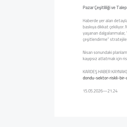
Pazar Çeşitliliği ve Talep
Haberde yer alan detayla
baskıya dikkat çekiliyor.
yaşanan dalgalanmalar, “r
çeşitlendirme” stratejiler
Nisan sonundaki planla
kayıpsız atlatmak için r
KARDEŞ HABER KAYNAK
dondu-sektor-riskli-bir
15.05.2026—21.24