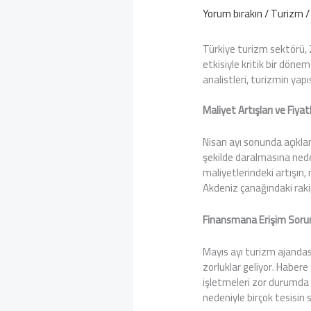
Yorum bırakın
/
Turizm
/
Türkiye turizm sektörü,
etkisiyle kritik bir döne
analistleri, turizmin yapı
Maliyet Artışları ve Fiya
Nisan ayı sonunda açıklan
şekilde daralmasına nede
maliyetlerindeki artışın, m
Akdeniz çanağındaki rakip
Finansmana Erişim Sorunu
Mayıs ayı turizm ajandas
zorluklar geliyor. Habere
işletmeleri zor durumda b
nedeniyle birçok tesisin 