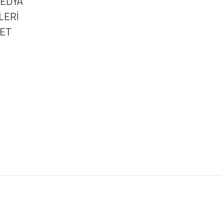
MEDYA
LERİ
NET