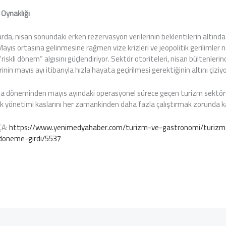
 Oynaklığı
rda, nisan sonundaki erken rezervasyon verilerinin beklentilerin altında
 Mayıs ortasına gelinmesine rağmen vize krizleri ve jeopolitik gerilimler
iskli dönem” algısını güçlendiriyor. Sektör otoriteleri, nisan bültenleri
inin mayıs ayı itibarıyla hızla hayata geçirilmesi gerektiğinin altını çiziyo
ma döneminden mayıs ayındaki operasyonel sürece geçen turizm sektö
isk yönetimi kaslarını her zamankinden daha fazla çalıştırmak zorunda k
ÇA:
https://www.yenimedyahaber.com/turizm-ve-gastronomi/turizmde
-doneme-girdi/5537