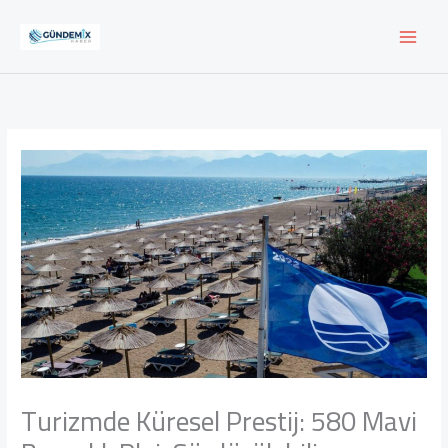
İçeriğe
atla
Turizmde Küresel Prestij: 580 Mavi