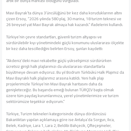
artık bir dünya markası olduğunu vurguladı.
Mavi Bayrak’ta dünya 3’üncülüğünü bir kez daha koruduklarının altını
çizen Ersoy, “2026 yılında 580 plaj, 30 marina, 18 turizm teknesi ve
26 bireysel yat Mavi Bayrak almaya hak kazandı.” ifadelerini kullandı.
Türkiye’nin çevre standartları, güvenli turizm altyapısı ve
sürdürülebilir kıyı yönetimindeki güçlü konumunu uluslararası ölçekte
bir kez daha tescillediğini belirten Ersoy, şunları kaydetti:
“Akdeniz’deki mavi rekabette güçlü yükselişimizi sürdürürken
ücretsiz girişli halk plajlarımızı da uluslararası standartlarla
büyütmeye devam ediyoruz. Bu yıl Bodrum Türkbükü Halk Plajımız da
Mavi Bayraklı halk plajlarımız arasına katıldı. Yeni halk plajı
projelerimizle Türkiye’nin Mavi Bayrak haritasını daha da
genişleteceğiz. Bu başarıda emeği bulunan TÜRÇEV başta olmak
üzere tüm paydaş kurumlarımıza, yerel yönetimlerimize ve turizm
sektörümüze teşekkür ediyorum.”
Türkiye, Turizm tekneleri kategorisinde dünya dördüncüsü
Bakanlıktan yapılan açıklamaya göre ise Antalya’da Sorgun, Ilıca,
Belek, Kadriye, Lara 1, Lara 2, Beldibi Bahçecik, Çifteçeşmeler,