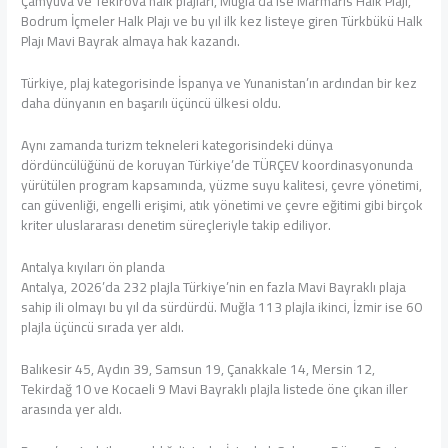
Çamyuva ve Tekirova halk plajları, Muğla’da ise Marmaris Halk Plajı,
Bodrum İçmeler Halk Plajı ve bu yıl ilk kez listeye giren Türkbükü Halk
Plajı Mavi Bayrak almaya hak kazandı.
Türkiye, plaj kategorisinde İspanya ve Yunanistan’ın ardından bir kez
daha dünyanın en başarılı üçüncü ülkesi oldu.
Aynı zamanda turizm tekneleri kategorisindeki dünya
dördüncülüğünü de koruyan Türkiye’de TÜRÇEV koordinasyonunda
yürütülen program kapsamında, yüzme suyu kalitesi, çevre yönetimi,
can güvenliği, engelli erişimi, atık yönetimi ve çevre eğitimi gibi birçok
kriter uluslararası denetim süreçleriyle takip ediliyor.
Antalya kıyıları ön planda
Antalya, 2026’da 232 plajla Türkiye’nin en fazla Mavi Bayraklı plaja
sahip ili olmayı bu yıl da sürdürdü. Muğla 113 plajla ikinci, İzmir ise 60
plajla üçüncü sırada yer aldı.
Balıkesir 45, Aydın 39, Samsun 19, Çanakkale 14, Mersin 12,
Tekirdağ 10 ve Kocaeli 9 Mavi Bayraklı plajla listede öne çıkan iller
arasında yer aldı.