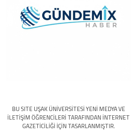
BU SITE UŞAK ÜNİVERSİTESİ YENİ MEDYA VE
İLETİŞİM ÖĞRENCİLERİ TARAFINDAN İNTERNET
GAZETİCİLİĞİ İÇİN TASARLANMIŞTIR.