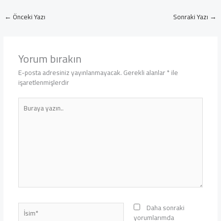
←
Önceki Yazı
Sonraki Yazı
→
Yorum bırakın
E-posta adresiniz yayınlanmayacak.
Gerekli alanlar
*
ile
işaretlenmişlerdir
Buraya
yazın..
İsim*
Daha sonraki
yorumlarımda