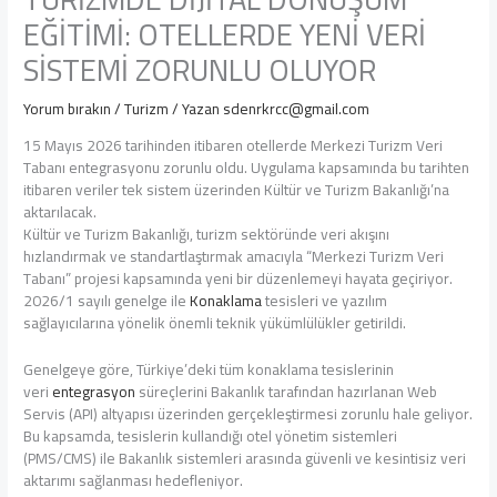
EĞİTİMİ: OTELLERDE YENİ VERİ
SİSTEMİ ZORUNLU OLUYOR
Yorum bırakın
/
Turizm
/ Yazan
sdenrkrcc@gmail.com
15 Mayıs 2026 tarihinden itibaren otellerde Merkezi Turizm Veri
Tabanı entegrasyonu zorunlu oldu. Uygulama kapsamında bu tarihten
itibaren veriler tek sistem üzerinden Kültür ve Turizm Bakanlığı’na
aktarılacak.
Kültür ve Turizm Bakanlığı, turizm sektöründe veri akışını
hızlandırmak ve standartlaştırmak amacıyla “Merkezi Turizm Veri
Tabanı” projesi kapsamında yeni bir düzenlemeyi hayata geçiriyor.
2026/1 sayılı genelge ile
Konaklama
tesisleri ve yazılım
sağlayıcılarına yönelik önemli teknik yükümlülükler getirildi.
Genelgeye göre, Türkiye’deki tüm konaklama tesislerinin
veri
entegrasyon
süreçlerini Bakanlık tarafından hazırlanan Web
Servis (API) altyapısı üzerinden gerçekleştirmesi zorunlu hale geliyor.
Bu kapsamda, tesislerin kullandığı otel yönetim sistemleri
(PMS/CMS) ile Bakanlık sistemleri arasında güvenli ve kesintisiz veri
aktarımı sağlanması hedefleniyor.