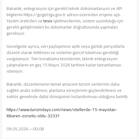
Bakanlık, entegrasyon için gerekli teknik dokümantasyon ve API
bilgilerini https://goget.tga.gov.tr adresi üzerinden erişime açtı.
Yazılım üreticileri ve
tesis
işletmecilerinin, sistem uyumluluğu için
gerekli geliştirmeleri bu dokümanlar doğrultusunda yapmaları
gerekiyor.
Genelgede ayrıca, veri paylaşımının aylık veya günlük periyotlarla
düzenli olarak iletilmesi ve sistemin güncel tutulması gerektiği
vurgulanıyor. Tüm konaklama tesislerinin, teknik entegrasyon
çalışmalarını en geç 15 Mayıs 2026 tarihine kadar tamamlaması
isteniyor.
Bakanlık, düzenlemenin temel amacının turizm verilerinin daha
sağlıklı analiz edilmesi, planlama süreçlerinin güçlendirilmesi ve
sektör genelinde dijital dönüşümün hızlandırılması olduğunu belirtti.
https://www.turizmdays.com/news/otellerde-15-mayistan-
itibaren-zorunlu-oldu-32331
09.05.2026—00.08