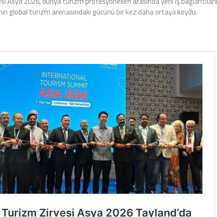
esi Asya 2026, dünya turizm profesyonelleri arasında yeni iş bağlantılar
’nin global turizm arenasındaki gücünü bir kez daha ortaya koydu.