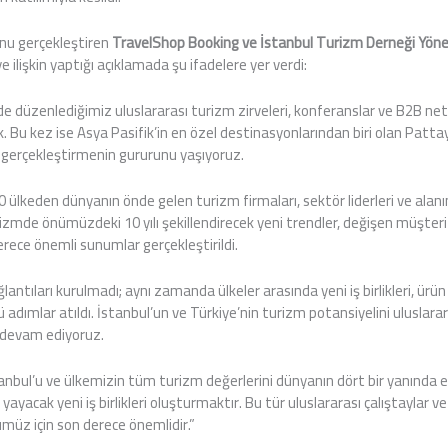
unu gerçekleştiren
TravelShop Booking ve İstanbul Turizm Derneği Yöne
e ilişkin yaptığı açıklamada şu ifadelere yer verdi:
e düzenlediğimiz uluslararası turizm zirveleri, konferanslar ve B2B netw
 Bu kez ise Asya Pasifik’in en özel destinasyonlarından biri olan Pattay
 gerçekleştirmenin gururunu yaşıyoruz.
00 ülkeden dünyanın önde gelen turizm firmaları, sektör liderleri ve ala
rizmde önümüzdeki 10 yılı şekillendirecek yeni trendler, değişen müşteri
erece önemli sunumlar gerçekleştirildi.
lantıları kurulmadı; aynı zamanda ülkeler arasında yeni iş birlikleri, ürün 
çlü adımlar atıldı. İstanbul’un ve Türkiye’nin turizm potansiyelini uluslar
 devam ediyoruz.
anbul’u ve ülkemizin tüm turizm değerlerini dünyanın dört bir yanında en
ayacak yeni iş birlikleri oluşturmaktır. Bu tür uluslararası çalıştaylar 
müz için son derece önemlidir.”