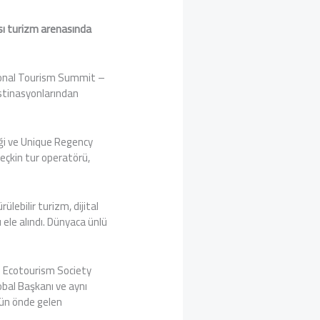
ası turizm arenasında
tional Tourism Summit –
stinasyonlarından
ği ve Unique Regency
seçkin tur operatörü,
lebilir turizm, dijital
 ele alındı. Dünyaca ünlü
l Ecotourism Society
obal Başkanı ve aynı
nün önde gelen