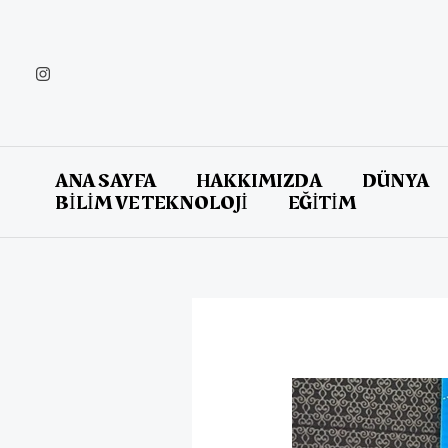
İçeriğe
atla
ANA SAYFA
HAKKIMIZDA
DÜNYA
BİLİM VE TEKNOLOJİ
EĞİTİM