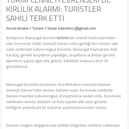
KİRLİLİK ALARMI: TURİSTLER
SAHİLİ TERK ETTİ
Yorum bırakın
/
Turizm
/ Yazan
sdenrkrcc@gmail.com
Antalya’nın Manavgat ilçesinin
turizm
inde önemli merkezlerinden
olan Evrenseki Sahili, Gömeçli Deresi’nden geldiği ileri sürülen atık
sular nedeniyle kahverengiye büründü. Manavgat Kaymakamı Adil
Karataş, gerekli tespitlerin yapıldığını, tespitlerin ardından gerekli
işlemlerin yapılacağını dile getirdi. Sahildeki manzara dron ile
görüntülendi.
Manavgat ilçesinde Evrenseki-Ilıca Mahallesi sınırında bulunan
Gömeçli Deresi’nden denize dökülen sular, Evrenseki sahilinde
denizin maviden kahverengiye dönüşmesine neden oldu. Evrenseki
sahilinden denize dökülen ve hızla yayılan atık sular görüntü
kirliliğinin yanında pis bir kokunun yayılmasına neden oluyor.
Denizin renginin değişmesiyle birlikte bölgedeki otellerin sahilinden