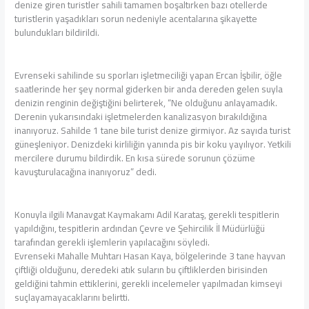
denize giren turistler sahili tamamen boşaltırken bazı otellerde
turistlerin yaşadıkları sorun nedeniyle acentalarına şikayette
bulundukları bildirildi.
Evrenseki sahilinde su sporları işletmeciliği yapan Ercan İşbilir, öğle
saatlerinde her şey normal giderken bir anda dereden gelen suyla
denizin renginin değiştiğini belirterek, “Ne olduğunu anlayamadık.
Derenin yukarısındaki işletmelerden kanalizasyon bırakıldığına
inanıyoruz. Sahilde 1 tane bile turist denize girmiyor. Az sayıda turist
güneşleniyor. Denizdeki kirliliğin yanında pis bir koku yayılıyor. Yetkili
mercilere durumu bildirdik. En kısa sürede sorunun çözüme
kavuşturulacağına inanıyoruz” dedi.
Konuyla ilgili Manavgat Kaymakamı Adil Karataş, gerekli tespitlerin
yapıldığını, tespitlerin ardından Çevre ve Şehircilik İl Müdürlüğü
tarafından gerekli işlemlerin yapılacağını söyledi.
Evrenseki Mahalle Muhtarı Hasan Kaya, bölgelerinde 3 tane hayvan
çiftliği olduğunu, deredeki atık suların bu çiftliklerden birisinden
geldiğini tahmin ettiklerini, gerekli incelemeler yapılmadan kimseyi
suçlayamayacaklarını belirtti.