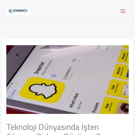
İçeriğe
atla
Teknoloji Dünyasında İşten