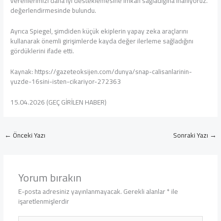
verenlerimizi daha iyi desteklemesine imkan sağladığına inanıyoruz.”
değerlendirmesinde bulundu.
Ayrıca Spiegel, şimdiden küçük ekiplerin yapay zeka araçlarını
kullanarak önemli girişimlerde kayda değer ilerleme sağladığını
gördüklerini ifade etti.
Kaynak: https://gazeteoksijen.com/dunya/snap-calisanlarinin-
yuzde-16sini-isten-cikariyor-272363
15.04.2026 (GEÇ GİRİLEN HABER)
←
Önceki Yazı
Sonraki Yazı
→
Yorum bırakın
E-posta adresiniz yayınlanmayacak.
Gerekli alanlar
*
ile
işaretlenmişlerdir
Buraya