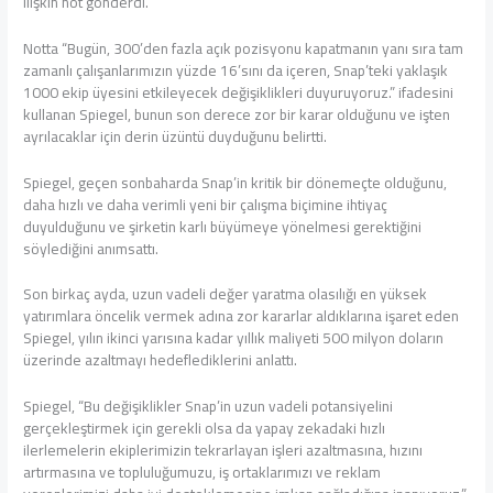
ilişkin not gönderdi.
Notta “Bugün, 300’den fazla açık pozisyonu kapatmanın yanı sıra tam
zamanlı çalışanlarımızın yüzde 16’sını da içeren, Snap’teki yaklaşık
1000 ekip üyesini etkileyecek değişiklikleri duyuruyoruz.” ifadesini
kullanan Spiegel, bunun son derece zor bir karar olduğunu ve işten
ayrılacaklar için derin üzüntü duyduğunu belirtti.
Spiegel, geçen sonbaharda Snap’in kritik bir dönemeçte olduğunu,
daha hızlı ve daha verimli yeni bir çalışma biçimine ihtiyaç
duyulduğunu ve şirketin karlı büyümeye yönelmesi gerektiğini
söylediğini anımsattı.
Son birkaç ayda, uzun vadeli değer yaratma olasılığı en yüksek
yatırımlara öncelik vermek adına zor kararlar aldıklarına işaret eden
Spiegel, yılın ikinci yarısına kadar yıllık maliyeti 500 milyon doların
üzerinde azaltmayı hedeflediklerini anlattı.
Spiegel, “Bu değişiklikler Snap’in uzun vadeli potansiyelini
gerçekleştirmek için gerekli olsa da yapay zekadaki hızlı
ilerlemelerin ekiplerimizin tekrarlayan işleri azaltmasına, hızını
artırmasına ve topluluğumuzu, iş ortaklarımızı ve reklam