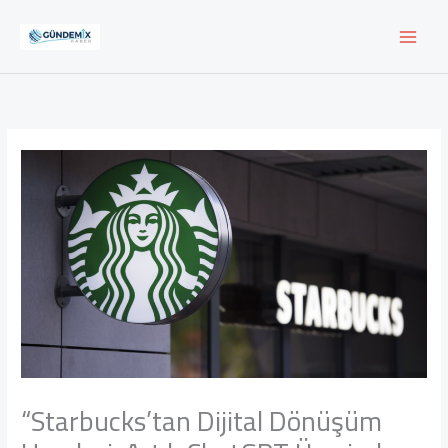
İçeriğe
atla
“Starbucks’tan Dijital Dönüşüm