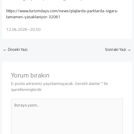
https://www.turizmdays.com/news/plajlarda-parklarda-sigara-
tamamen-yasaklaniyor-32061
12.04.2026–20.50
←
Önceki Yazı
Sonraki Yazı
→
Yorum bırakın
E-posta adresiniz yayınlanmayacak.
Gerekli alanlar
*
ile
işaretlenmişlerdir
Buraya
yazın..