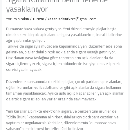
yasaklanıyor
Yorum bırakın
/
Turizm
/ Yazan
sdenrkrcc@gmail.com
Dumansız hava sahası genişliyor. Yeni düzenlemeyle plajlar başta
olmak üzere birçok açık alanda sigara yasaklanırken, kural ihlallerine
ağır yaptırımlar geliyor.
Türkiye’de sigarayla mücadele kapsamında yeni düzenlemede sona
gelinirken, plajlar dahil birçok açık alanda sigara yasağı getiriliyor.
Hazırlanan yasa taslağına göre restoranların açık alanlarında da
sigara içilemeyecek, sigara içilen bölümlerde ise yiyecek ve içecek
servisi yapılmayacak.
Düzenleme kapsamında özellikle plajlar, çocuk parkları, spor alanları,
eğitim kurumları ve ibadethaneler gibi açık alanlarda sigara kullanımı
tamamen yasaklanacak. Ayrıca üstü açılıp kapanabilen yarı açık alanlar
da artık sigara içilebilen yerler arasında sayılmayacak.
Yeni kurallarla birlikte elektronik sigara ve benzeri tüm ürünler de
“tütün ürünü” kapsamına alınırken, ihlaller için ciddi para cezaları ve
yaptırımlar uygulanacak. Yetkililer, düzenlemenin “dumansız hava
sahasını” genişletmeyi hedeflediğini belirtiyor.