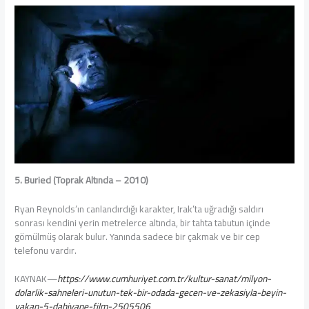
5. Buried (Toprak Altında – 2010)
Ryan Reynolds’ın canlandırdığı karakter, Irak’ta uğradığı saldırı
sonrası kendini yerin metrelerce altında, bir tahta tabutun içinde
gömülmüş olarak bulur. Yanında sadece bir çakmak ve bir cep
telefonu vardır.
KAYNAK—
https://www.cumhuriyet.com.tr/kultur-sanat/milyon-
dolarlik-sahneleri-unutun-tek-bir-odada-gecen-ve-zekasiyla-beyin-
yakan-5-dahiyane-film-2505506