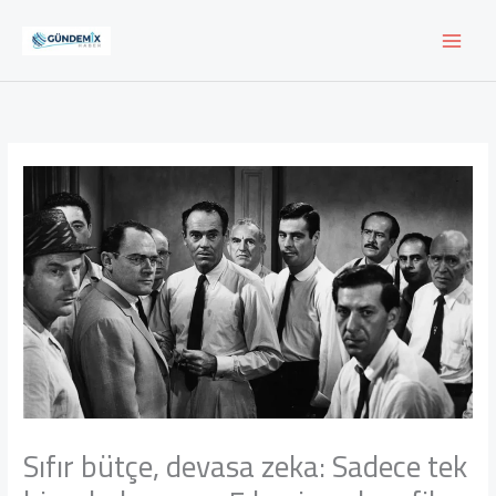
İçeriğe
atla
Sıfır bütçe, devasa zeka: Sadece tek