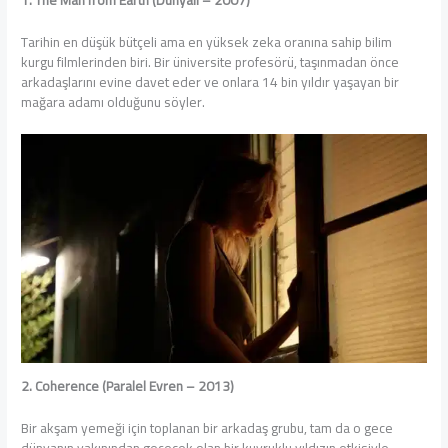
1. The Man from Earth (Dünyalı – 2007)
Tarihin en düşük bütçeli ama en yüksek zeka oranına sahip bilim
kurgu filmlerinden biri. Bir üniversite profesörü, taşınmadan önce
arkadaşlarını evine davet eder ve onlara 14 bin yıldır yaşayan bir
mağara adamı olduğunu söyler.
2. Coherence (Paralel Evren – 2013)
Bir akşam yemeği için toplanan bir arkadaş grubu, tam da o gece