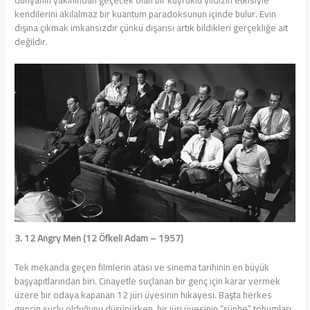
dünyanın yakınından geçecek olan bir kuyruklu yıldızın etkisiyle
kendilerini akılalmaz bir kuantum paradoksunun içinde bulur. Evin
dışına çıkmak imkansızdır çünkü dışarısı artık bildikleri gerçekliğe ait
değildir.
3. 12 Angry Men (12 Öfkeli Adam – 1957)
Tek mekanda geçen filmlerin atası ve sinema tarihinin en büyük
başyapıtlarından biri. Cinayetle suçlanan bir genç için karar vermek
üzere bir odaya kapanan 12 jüri üyesinin hikayesi. Başta herkes
gencin suçlu olduğunu düşünürken, bir jüri üyesinin “şüphe” tohumları