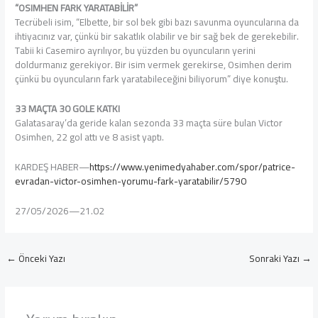
“OSIMHEN FARK YARATABİLİR”
Tecrübeli isim, “Elbette, bir sol bek gibi bazı savunma oyuncularına da
ihtiyacınız var, çünkü bir sakatlık olabilir ve bir sağ bek de gerekebilir.
Tabii ki Casemiro ayrılıyor, bu yüzden bu oyuncuların yerini
doldurmanız gerekiyor. Bir isim vermek gerekirse, Osimhen derim
çünkü bu oyuncuların fark yaratabileceğini biliyorum” diye konuştu.
33 MAÇTA 30 GOLE KATKI
Galatasaray’da geride kalan sezonda 33 maçta süre bulan Victor
Osimhen, 22 gol attı ve 8 asist yaptı.
KARDEŞ HABER—
https://www.yenimedyahaber.com/spor/patrice-
evradan-victor-osimhen-yorumu-fark-yaratabilir/5790
27/05/2026—21.02
←
Önceki Yazı
Sonraki Yazı
→