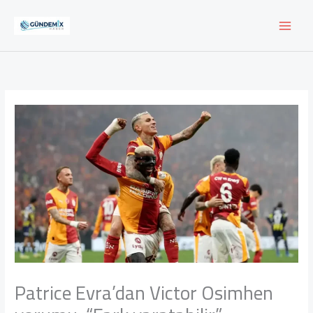
İçeriğe
atla
Patrice Evra’dan Victor Osimhen