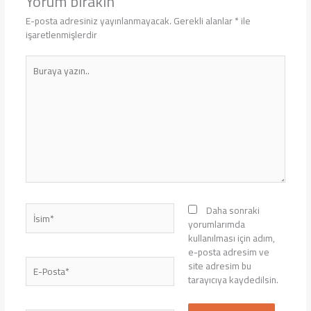
Yorum bırakın
E-posta adresiniz yayınlanmayacak.
Gerekli alanlar
*
ile
işaretlenmişlerdir
Buraya
yazın..
İsim*
Daha sonraki
yorumlarımda
kullanılması için adım,
e-posta adresim ve
E-
site adresim bu
Posta*
tarayıcıya kaydedilsin.