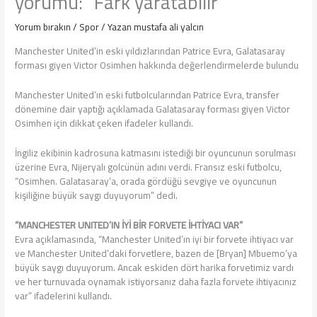
yorumu: “Fark yaratabilir”
Yorum bırakın
/
Spor
/ Yazan
mustafa ali yalcın
Manchester United’in eski yıldızlarından Patrice Evra, Galatasaray
forması giyen Victor Osimhen hakkında değerlendirmelerde bulundu
Manchester United’ın eski futbolcularından Patrice Evra, transfer
dönemine dair yaptığı açıklamada Galatasaray forması giyen Victor
Osimhen için dikkat çeken ifadeler kullandı.
İngiliz ekibinin kadrosuna katmasını istediği bir oyuncunun sorulması
üzerine Evra, Nijeryalı golcünün adını verdi. Fransız eski futbolcu,
“Osimhen. Galatasaray’a, orada gördüğü sevgiye ve oyuncunun
kişiliğine büyük saygı duyuyorum” dedi.
“MANCHESTER UNITED’IN İYİ BİR FORVETE İHTİYACI VAR”
Evra açıklamasında, “Manchester United’ın iyi bir forvete ihtiyacı var
ve Manchester United’daki forvetlere, bazen de [Bryan] Mbuemo’ya
büyük saygı duyuyorum. Ancak eskiden dört harika forvetimiz vardı
ve her turnuvada oynamak istiyorsanız daha fazla forvete ihtiyacınız
var” ifadelerini kullandı.