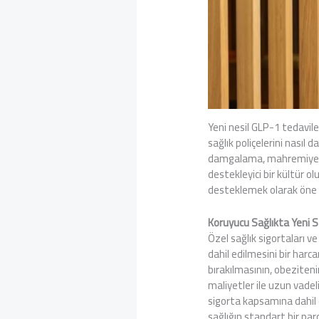
Yeni nesil GLP-1 tedaviler
sağlık poliçelerini nasıl
damgalama, mahremiyet ve
destekleyici bir kültür ol
desteklemek olarak öne ç
Koruyucu Sağlıkta Yeni 
Özel sağlık sigortaları v
dahil edilmesini bir harc
bırakılmasının, obezitenin
maliyetler ile uzun vadel
sigorta kapsamına dahil 
sağlığın standart bir parç