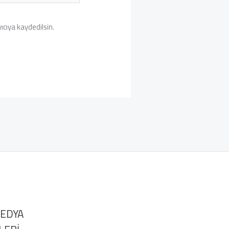
cıya kaydedilsin.
MEDYA