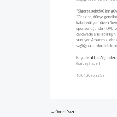
“Sigorta sektörü için güv
“Obezite, dünya genelinde 
kabul ediliyor” diyen No
sponsorluğunda TOAD ve Ao
çerçevede erişilebilirliği
sunuyor. Amacımız, obezit
sağlığına sürdürülebilir b
Kaynak:
https://gundex
(kardeş haber)
10.04.2026 23.52
←
Önceki Yazı