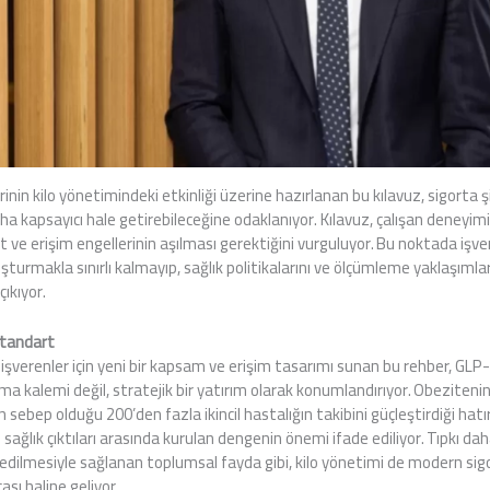
inin kilo yönetimindeki etkinliği üzerine hazırlanan bu kılavuz, sigorta şi
 daha kapsayıcı hale getirebileceğine odaklanıyor. Kılavuz, çalışan deneyim
 erişim engellerinin aşılması gerektiğini vurguluyor. Bu noktada işver
uşturmakla sınırlı kalmayıp, sağlık politikalarını ve ölçümleme yaklaşımların
ıkıyor.
Standart
e işverenler için yeni bir kapsam ve erişim tasarımı sunan bu rehber, GLP-
ama kalemi değil, stratejik bir yatırım olarak konumlandırıyor. Obeziteni
 sebep olduğu 200’den fazla ikincil hastalığın takibini güçleştirdiği hatırl
i sağlık çıktıları arasında kurulan dengenin önemi ifade ediliyor. Tıpkı da
edilmesiyle sağlanan toplumsal fayda gibi, kilo yönetimi de modern sigo
ası haline geliyor.