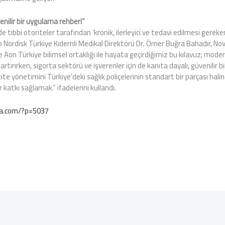
enilir bir uygulama rehberi”
tıbbi otoriteler tarafından ‘kronik, ilerleyici ve tedavi edilmesi gereken 
vo Nordisk Türkiye Kıdemli Medikal Direktörü Dr. Ömer Buğra Bahadır, No
n Türkiye bilimsel ortaklığı ile hayata geçirdiğimiz bu kılavuz; modern 
ni artırırken, sigorta sektörü ve işverenler için de kanıta dayalı, güvenilir
e yönetimini Türkiye’deki sağlık poliçelerinin standart bir parçası hal
ir katkı sağlamak.” ifadelerini kullandı.
ia.com/?p=5037