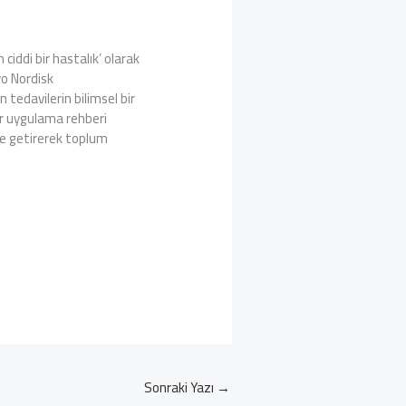
ciddi bir hastalık’ olarak
vo Nordisk
tedavilerin bilimsel bir
 bir uygulama rehberi
ine getirerek toplum
Sonraki Yazı
→