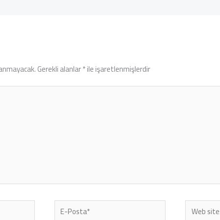
lanmayacak.
Gerekli alanlar
*
ile işaretlenmişlerdir
E-
Web
Posta*
sitesi