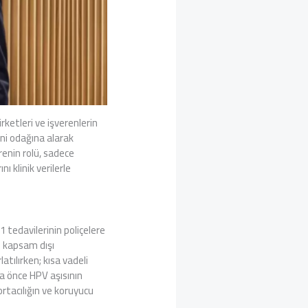
rketleri ve işverenlerin
ini odağına alarak
enin rolü, sadece
ı klinik verilerle
1 tedavilerinin poliçelere
n kapsam dışı
atılırken; kısa vadeli
ha önce HPV aşısının
rtacılığın ve koruyucu