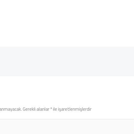
lanmayacak.
Gerekli alanlar
*
ile işaretlenmişlerdir