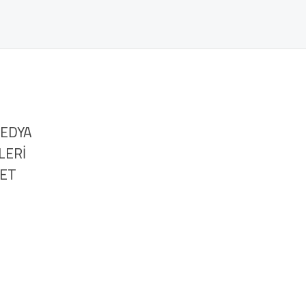
MEDYA
LERİ
NET