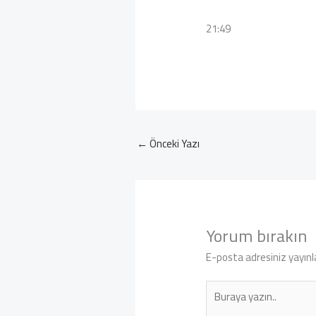
21:49
←
Önceki Yazı
Yorum bırakın
E-posta adresiniz yayın
Buraya
yazın..