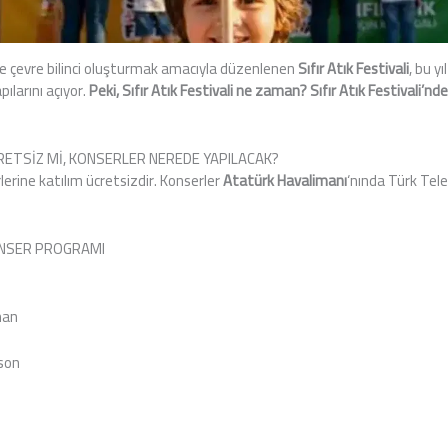
 ve çevre bilinci oluşturmak amacıyla düzenlenen
Sıfır Atık Festivali
, bu y
ılarını açıyor.
Peki, Sıfır Atık Festivali ne zaman? Sıfır Atık Festivali’n
ÜCRETSİZ Mİ, KONSERLER NEREDE YAPILACAK?
rlerine katılım ücretsizdir. Konserler
Atatürk Havalimanı
‘nında Türk Te
KONSER PROGRAMI
man
son