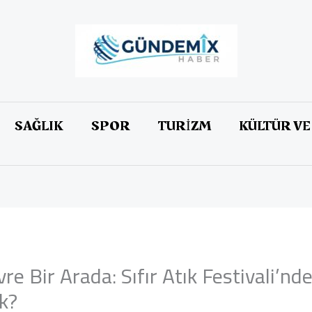
SAĞLIK
SPOR
TURİZM
KÜLTÜR VE
re Bir Arada: Sıfır Atık Festivali’nd
k?