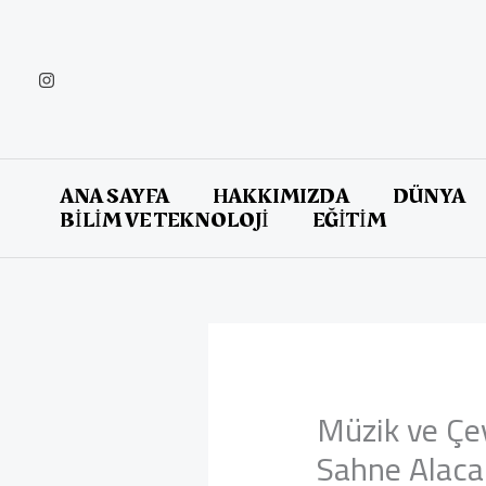
İçeriğe
atla
ANA SAYFA
HAKKIMIZDA
DÜNYA
BİLİM VE TEKNOLOJİ
EĞİTİM
Müzik ve Çev
Sahne Alaca