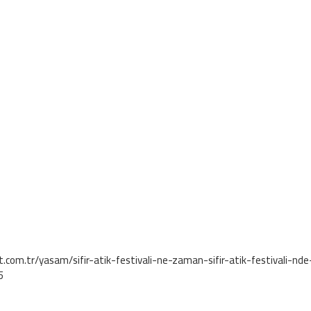
com.tr/yasam/sifir-atik-festivali-ne-zaman-sifir-atik-festivali-nde
5