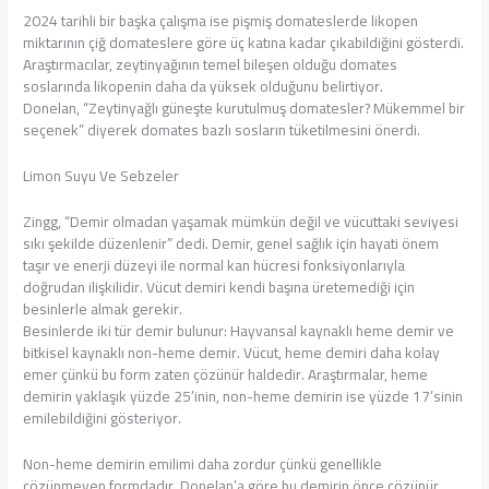
2024 tarihli bir başka çalışma ise pişmiş domateslerde likopen
miktarının çiğ domateslere göre üç katına kadar çıkabildiğini gösterdi.
Araştırmacılar, zeytinyağının temel bileşen olduğu domates
soslarında likopenin daha da yüksek olduğunu belirtiyor.
Donelan, “Zeytinyağlı güneşte kurutulmuş domatesler? Mükemmel bir
seçenek” diyerek domates bazlı sosların tüketilmesini önerdi.
Limon Suyu Ve Sebzeler
Zingg, “Demir olmadan yaşamak mümkün değil ve vücuttaki seviyesi
sıkı şekilde düzenlenir” dedi. Demir, genel sağlık için hayati önem
taşır ve enerji düzeyi ile normal kan hücresi fonksiyonlarıyla
doğrudan ilişkilidir. Vücut demiri kendi başına üretemediği için
besinlerle almak gerekir.
Besinlerde iki tür demir bulunur: Hayvansal kaynaklı heme demir ve
bitkisel kaynaklı non-heme demir. Vücut, heme demiri daha kolay
emer çünkü bu form zaten çözünür haldedir. Araştırmalar, heme
demirin yaklaşık yüzde 25’inin, non-heme demirin ise yüzde 17’sinin
emilebildiğini gösteriyor.
Non-heme demirin emilimi daha zordur çünkü genellikle
çözünmeyen formdadır. Donelan’a göre bu demirin önce çözünür