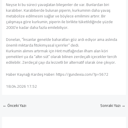
Neyse ki bu süreci yavaşlatan bileşenler de var. Bunlardan biri
karabiber. Karabiberde bulunan piperin, kurkuminin daha yavaş
metabolize edilmesini sağlar ve böylece emilimini artırır. Bir
çalışmaya göre kurkumin, piperin ile birlikte tüketildiğinde yüzde
2000’e kadar daha fazla emilebiliyor.
Donelan, “İnsanlar genelde baharatları göz ardı ediyor ama aslında
önemli miktarda fitokimyasal içerirler” dedi.
Kurkumin alımını artırmak için Hint mutfağından ilham alan köri
yemekleri ya da “altın süt” olarak bilinen zerdeçallı içecekler tercih
edilebilir. Zerdeçal çayı da lezzetli bir alternatif olarak öne çıkıyor.
Haber Kaynağı Kardeş Haber: https://gundexia.com/?p=5672
18.04.2026 17.52
←
Önceki Yazı
Sonraki Yazı
→