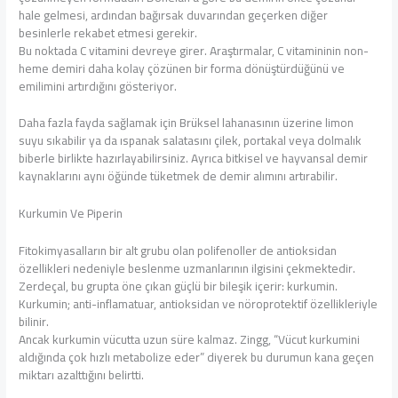
hale gelmesi, ardından bağırsak duvarından geçerken diğer
besinlerle rekabet etmesi gerekir.
Bu noktada C vitamini devreye girer. Araştırmalar, C vitamininin non-
heme demiri daha kolay çözünen bir forma dönüştürdüğünü ve
emilimini artırdığını gösteriyor.
Daha fazla fayda sağlamak için Brüksel lahanasının üzerine limon
suyu sıkabilir ya da ıspanak salatasını çilek, portakal veya dolmalık
biberle birlikte hazırlayabilirsiniz. Ayrıca bitkisel ve hayvansal demir
kaynaklarını aynı öğünde tüketmek de demir alımını artırabilir.
Kurkumin Ve Piperin
Fitokimyasalların bir alt grubu olan polifenoller de antioksidan
özellikleri nedeniyle beslenme uzmanlarının ilgisini çekmektedir.
Zerdeçal, bu grupta öne çıkan güçlü bir bileşik içerir: kurkumin.
Kurkumin; anti-inflamatuar, antioksidan ve nöroprotektif özellikleriyle
bilinir.
Ancak kurkumin vücutta uzun süre kalmaz. Zingg, “Vücut kurkumini
aldığında çok hızlı metabolize eder” diyerek bu durumun kana geçen
miktarı azalttığını belirtti.