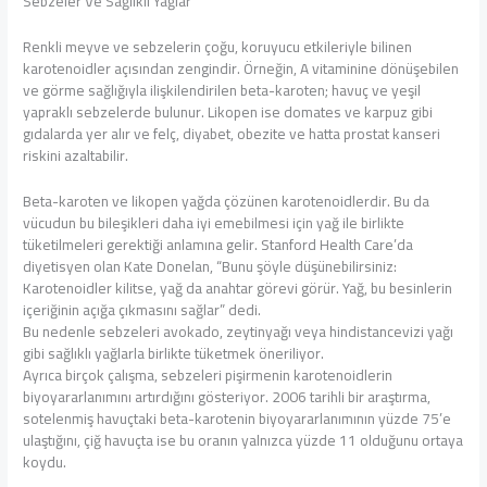
Sebzeler Ve Sağlıklı Yağlar
Renkli meyve ve sebzelerin çoğu, koruyucu etkileriyle bilinen
karotenoidler açısından zengindir. Örneğin, A vitaminine dönüşebilen
ve görme sağlığıyla ilişkilendirilen beta-karoten; havuç ve yeşil
yapraklı sebzelerde bulunur. Likopen ise domates ve karpuz gibi
gıdalarda yer alır ve felç, diyabet, obezite ve hatta prostat kanseri
riskini azaltabilir.
Beta-karoten ve likopen yağda çözünen karotenoidlerdir. Bu da
vücudun bu bileşikleri daha iyi emebilmesi için yağ ile birlikte
tüketilmeleri gerektiği anlamına gelir. Stanford Health Care’da
diyetisyen olan Kate Donelan, “Bunu şöyle düşünebilirsiniz:
Karotenoidler kilitse, yağ da anahtar görevi görür. Yağ, bu besinlerin
içeriğinin açığa çıkmasını sağlar” dedi.
Bu nedenle sebzeleri avokado, zeytinyağı veya hindistancevizi yağı
gibi sağlıklı yağlarla birlikte tüketmek öneriliyor.
Ayrıca birçok çalışma, sebzeleri pişirmenin karotenoidlerin
biyoyararlanımını artırdığını gösteriyor. 2006 tarihli bir araştırma,
sotelenmiş havuçtaki beta-karotenin biyoyararlanımının yüzde 75’e
ulaştığını, çiğ havuçta ise bu oranın yalnızca yüzde 11 olduğunu ortaya
koydu.