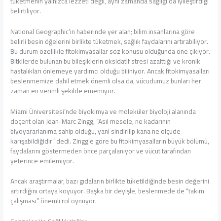
tüketmenin yalnızca lezzeti değil, aynı zamanda sağlığı da iyileştirdiği
belirtiliyor.
National Geographic’in haberinde yer alan; bilim insanlarına göre
belirli besin öğelerini birlikte tüketmek, sağlık faydalarını artırabiliyor.
Bu durum özellikle fitokimyasallar söz konusu olduğunda öne çıkıyor.
Bitkilerde bulunan bu bileşiklerin oksidatif stresi azalttığı ve kronik
hastalıkları önlemeye yardımcı olduğu biliniyor. Ancak fitokimyasalları
beslenmemize dahil etmek önemli olsa da, vücudumuz bunları her
zaman en verimli şekilde ememiyor.
Miami Üniversitesi’nde biyokimya ve moleküler biyoloji alanında
doçent olan Jean-Marc Zingg, “Asıl mesele, ne kadarının
biyoyararlanıma sahip olduğu, yani sindirilip kana ne ölçüde
karışabildiğidir” dedi. Zingg’e göre bu fitokimyasalların büyük bölümü,
faydalarını göstermeden önce parçalanıyor ve vücut tarafından
yeterince emilemiyor.
Ancak araştırmalar, bazı gıdaların birlikte tüketildiğinde besin değerini
artırdığını ortaya koyuyor. Başka bir deyişle, beslenmede de “takım
çalışması” önemli rol oynuyor.