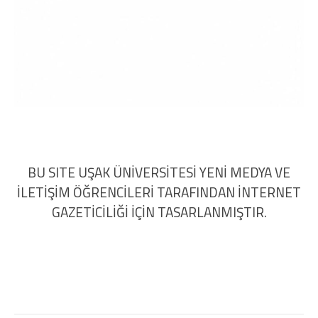
BU SITE UŞAK ÜNİVERSİTESİ YENİ MEDYA VE
İLETİŞİM ÖĞRENCİLERİ TARAFINDAN İNTERNET
GAZETİCİLİĞİ İÇİN TASARLANMIŞTIR.