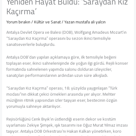
Yeniden Hayat Buldu: ‘Saraydan Kız
Kaçırma’
Yorum bırakın
/
Kültür ve Sanat
/ Yazan
mustafa ali yalcın
Antalya Devlet Opera ve Balesi (DOB), Wolfgang Amadeus Mozart’ın
“Saraydan Kız Kaçırma” operasını bu sezon ikinci temsiliyle
sanatseverlerle buluşturdu.
Antalya DOB’dan yapılan açıklamaya göre, ilk temsiliyle beğeni
toplayan eser, ikinci sahnelenişinde de yoğun ilgi gördü. Rejili konser
formatında sahnelenen yapımda salonu dolduran izleyiciler,
sanatçıları performanslarının ardından uzun süre alkışladı.
“Saraydan Kız Kaçırma” operası, 18. yüzyılda yaygınlaşan “Türk
modası”nın dikkat çekici örnekleri arasında yer alıyor. Mehter
müziğinin ritmik yapısından izler taşıyan eser, bestecinin özgün
yorumuyla sahneye aktarılıyor.
Rejisörlüğünü Cenk Bıyık’ın üstlendiği eserin dekor ve kostüm
uyarlaması Zekiye Şimşek, ışık tasarımı ise Oğuz Murat Yılmaz imzası
taşıyor. Antalya DOB Orkestrası’nı Hakan Kalkan yönetirken, koro