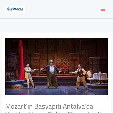
İçeriğe
atla
Mozart’ın Başyapıtı Antalya’da