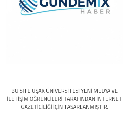
BU SITE UŞAK ÜNİVERSİTESİ YENİ MEDYA VE
İLETİŞİM ÖĞRENCİLERİ TARAFINDAN İNTERNET
GAZETİCİLİĞİ İÇİN TASARLANMIŞTIR.