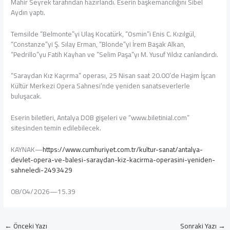
Mahir Seyrek tarafından hazırlandı. Eserin başkemancılığını Sibel
Aydın yaptı.
Temsilde “Belmonte”yi Ulaş Kocatürk, “Osmin”i Enis C. Kızılgül,
“Constanze”yi Ş. Sılay Erman, “Blonde”yi İrem Başak Alkan,
“Pedrillo”yu Fatih Kayhan ve “Selim Paşa”yı M. Yusuf Yıldız canlandırdı.
“Saraydan Kız Kaçırma” operası, 25 Nisan saat 20.00’de Haşim İşcan
Kültür Merkezi Opera Sahnesi’nde yeniden sanatseverlerle
buluşacak.
Eserin biletleri, Antalya DOB gişeleri ve “www.biletinial.com”
sitesinden temin edilebilecek.
KAYNAK—
https://www.cumhuriyet.com.tr/kultur-sanat/antalya-
devlet-opera-ve-balesi-saraydan-kiz-kacirma-operasini-yeniden-
sahneledi-2493429
08/04/2026—15.39
←
Önceki Yazı
Sonraki Yazı
→