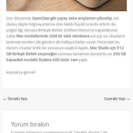
Son dönemde
OpenClaw gibi yapay zeka araçlarının yükselişi
, üst
düzey Apple bilgisayarlarına olan talebi büyük oranda artırdı. Bu
yoğun ilgi, devasa Birleşik Bellek (Unified Memory) kapasitesine
sahip
Mac modellerinde ciddi bir stok sıkıntısına
yol açtı ve cihazların
teslimat süreleri altı günden altı haftaya kadar uzadı. Pazardaki bu
durum o kadar kritik bir seviyeye ulaştı ki Apple,
Mac Studio için 512
GB Birleşik Bellek seçeneğini
sunmayı tamamen durdurdu ve
256 GB
kapasiteli modelin fiyatına 400 dolar zam
yaptı.
kaynakça görsel:
←
Önceki Yazı
Sonraki Yazı
→
Yorum bırakın
E-posta adresiniz yayınlanmayacak.
Gerekli alanlar
*
ile