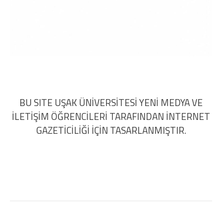
BU SITE UŞAK ÜNİVERSİTESİ YENİ MEDYA VE
İLETİŞİM ÖĞRENCİLERİ TARAFINDAN İNTERNET
GAZETİCİLİĞİ İÇİN TASARLANMIŞTIR.