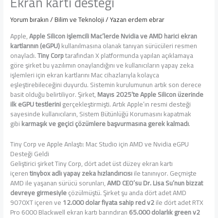
Ekran kartı desteği
Yorum bırakın
/
Bilim ve Teknoloji
/ Yazan
erdem ebrar
Apple,
Apple Silicon işlemcili Mac’lerde Nvidia ve AMD harici ekran
kartlarının (eGPU)
kullanılmasına olanak tanıyan sürücüleri resmen
onayladı.
Tiny Corp
tarafından X platformunda yapılan açıklamaya
göre şirket bu yazılımın onaylandığını ve kullanıcıların yapay zeka
işlemleri için ekran kartlarını Mac cihazlarıyla kolayca
eşleştirebileceğini duyurdu. Sistemin kurulumunun artık son derece
basit olduğu belirtiliyor. Şirket,
Mayıs 2025’te Apple Silicon üzerinde
ilk eGPU testlerini
gerçekleştirmişti. Artık Apple’ın resmi desteği
sayesinde kullanıcıların, Sistem Bütünlüğü Korumasını kapatmak
gibi
karmaşık ve geçici çözümlere başvurmasına gerek kalmadı
.
Tiny Corp ve Apple Anlaştı: Mac Studio için AMD ve Nvidia eGPU
Desteği Geldi
Geliştirici şirket Tiny Corp, dört adet üst düzey ekran kartı
içeren
tinybox adlı yapay zeka hızlandırıcısı
ile tanınıyor. Geçmişte
AMD ile yaşanan sürücü sorunları,
AMD CEO’su Dr. Lisa Su’nun bizzat
devreye girmesiyle
çözülmüştü. Şirket şu anda dört adet AMD
9070XT içeren ve
12.000 dolar fiyata sahip red v2
ile dört adet RTX
Pro 6000 Blackwell ekran kartı barındıran
65.000 dolarlık green v2