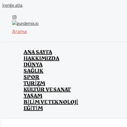
İçeriğe atla
Arama
ANA SAYFA
HAKKIMIZDA
DÜNYA
SAĞLIK
SPOR
TURİZM
KÜLTÜR VE SANAT
YAŞAM
BİLİM VE TEKNOLOJİ
EĞİTİM