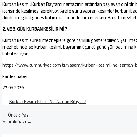
Kurban kesimi, Kurban Bayramı namazının ardından başlayan dini bir iba
içerisinde kesilmesi gerekiyor. Arefe günü yapılan kesimler kurban i
dördüncü günü güneş batımına kadar devam ederken, Hanefi mezhebin
2. VE 3. GÜN KURBAN KESİLİR Mİ ?
Kurban kesim süresi mezheplere göre farklılık gösterebiliyor. Şafii 
mezhebinde ise kurban kesimi, bayramın üçüncü günü gün batımına kada
kabul ediliyor.
https://www.cumhuriyet.com.tr/yasam/kurban-kesimi-ne-zaman-b
kardes haber
27.05.2026
Kurban Kesim İşlemi Ne Zaman Bitiyor ?
←
Önceki Yazı
Sonraki Yazı
→