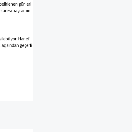
belirlenen günleri
m süresi bayramın
lebiliyor. Hanefi
açısından geçerli