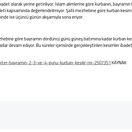
det olarak yerine getiriliyor. İslam alimlerine göre kurbanın, bayramın 
badeti kapsamında değerlendirilmiyor. Şafii mezhebine göre kurban kesi
de ise üçüncü günün akşamıyla sona eriyor.
mezhebine göre bayramın dördüncü günü güneş batımına kadar kurban kesi
r devam ediyor. Bu süreler içerisinde gerçekleştirilen kesimler ibadet 
iter-bayramin-2-3-ve-4-gunu-kurban-kesilir-mi-2507351
KAYNAK