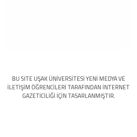
BU SITE UŞAK ÜNİVERSİTESİ YENİ MEDYA VE
İLETİŞİM ÖĞRENCİLERİ TARAFINDAN İNTERNET
GAZETİCİLİĞİ İÇİN TASARLANMIŞTIR.