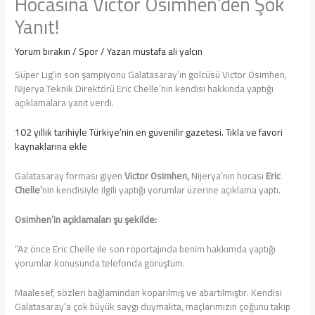
Hocasına Victor Osimhen’den Şok
Yanıt!
Yorum bırakın
/
Spor
/ Yazan
mustafa ali yalcın
Süper Lig’in son şampiyonu Galatasaray’ın golcüsü Victor Osimhen,
Nijerya Teknik Direktörü Eric Chelle’nin kendisi hakkında yaptığı
açıklamalara yanıt verdi.
102 yıllık tarihiyle Türkiye’nin en güvenilir gazetesi. Tıkla ve favori
kaynaklarına ekle
Galatasaray forması giyen
Victor Osimhen,
Nijerya’nın hocası
Eric
Chelle’
nin kendisiyle ilgili yaptığı yorumlar üzerine açıklama yaptı.
Osimhen’in açıklamaları şu şekilde:
“Az önce Eric Chelle ile son röportajında benim hakkımda yaptığı
yorumlar konusunda telefonda görüştüm.
Maalesef, sözleri bağlamından koparılmış ve abartılmıştır. Kendisi
Galatasaray’a çok büyük saygı duymakta, maçlarımızın çoğunu takip