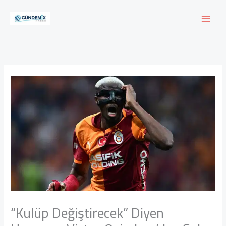
İçeriğe
atla
“Kulüp Değiştirecek” Diyen