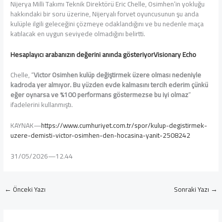
Nijerya Milli Takımı Teknik Direktörü Eric Chelle, Osimhen’in yokluğu
hakkındaki bir soru üzerine, Nijeryalı forvet oyuncusunun şu anda
kulüple ilgili geleceğini çözmeye odaklandığını ve bu nedenle maça
katılacak en uygun seviyede olmadığını belirtti.
Hesaplayıcı arabanızın değerini anında gösteriyor
Visionary Echo
Chelle, “
Victor Osimhen kulüp değiştirmek üzere olması nedeniyle
kadroda yer almıyor. Bu yüzden evde kalmasını tercih ederim çünkü
eğer oynarsa ve %100 performans göstermezse bu iyi olmaz
”
ifadelerini kullanmıştı.
KAYNAK—
https://www.cumhuriyet.com.tr/spor/kulup-degistirmek-
uzere-demisti-victor-osimhen-den-hocasina-yanit-2508242
31/05/2026—12.44
←
Önceki Yazı
Sonraki Yazı
→