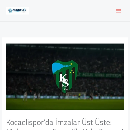
İçeriğe
atla
Kocaelispor’da İmzalar Üst Üste: