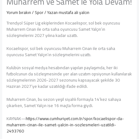
Muharrem ve Samet’le Yola Devam!
Yorum bırakın
/
Spor
/ Yazan
mustafa ali yalcın
Trendyol Süper Lig ekiplerinden Kocaelispor, sol bek oyuncusu
Muharrem Cinan ile orta saha oyuncusu Samet Yalçın’ın
sözleşmelerini 2027 yılına kadar uzattı.
Kocaelispor, sol bek oyuncusu Muharrem Cinan ile orta saha
oyuncusu Samet Yalçın’ın sözleşmelerini uzattı.
Kulübün sosyal medya hesabından yapılan paylaşımda, her iki
futbolcunun da sözleşmesinde yer alan uzatım opsiyonun kullanılarak
sözleşmelerinin 2026-2027 sezonunu kapsayacak şekilde 30
Haziran 2027’ye kadar uzatıldığı ifade edildi.
Muharrem Cinan, bu sezon yeşil siyahlı formayla 14’kez sahaya
çıkarken, Samet Yalçın ise 16 maçta forma giydi.
KAYNAK—
https://www.cumhuriyet.com.tr/spor/kocaelispor-da-
muharrem-cinan-ile-samet-yalcin-in-sozlesmeleri-uzatildi-
2493760