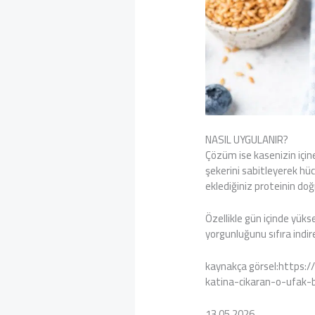
NASIL UYGULANIR?
Çözüm ise kasenizin içine
şekerini sabitleyerek hücr
eklediğiniz proteinin doğ
Özellikle gün içinde yük
yorgunluğunu sıfıra indi
kaynakça görsel:https:/
katina-cikaran-o-ufak-
13.05.2026