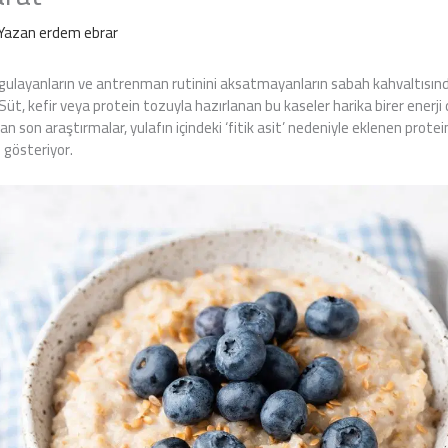
Yazan
erdem ebrar
ygulayanların ve antrenman rutinini aksatmayanların sabah kahvaltısında
 Süt, kefir veya protein tozuyla hazırlanan bu kaseler harika birer enerj
n son araştırmalar, yulafın içindeki ‘fitik asit’ nedeniyle eklenen prote
gösteriyor.