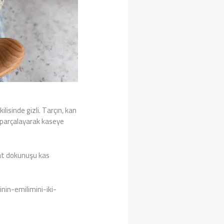
lisinde gizli. Tarçın, kan
di parçalayarak kaseye
rat dokunuşu kas
in-emilimini-iki-