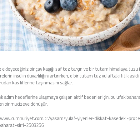
 ekleyeceğiniz bir çay kaşığı saf toz tarçın ve bir tutam himalaya tuzu iki
elerin insülin duyarlılığını artırırken, o bir tutam tuz yulaftaki fitik asi
rudan kas liflerine taşınmasını sağlar.
sek adım hedeflerine ulaşmaya çalışan aktif bedenler için, bu ufak baha
ren bir mucizeye dönüşür.
/www.cumhuriyet.com.tr/yasam/yulaf-yiyenler-dikkat-kasedeki-protein
baharat-sirri-2503256