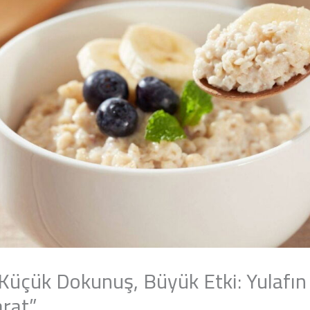
 Küçük Dokunuş, Büyük Etki: Yulafı
arat”