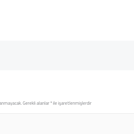
lanmayacak.
Gerekli alanlar
*
ile işaretlenmişlerdir