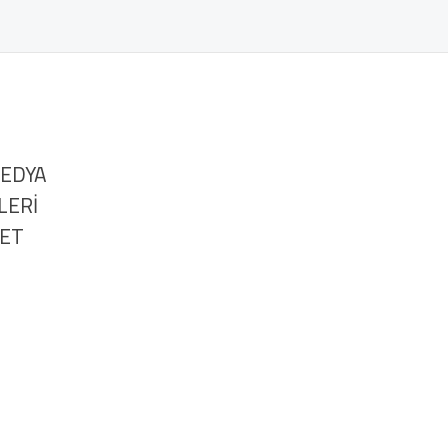
MEDYA
LERİ
NET