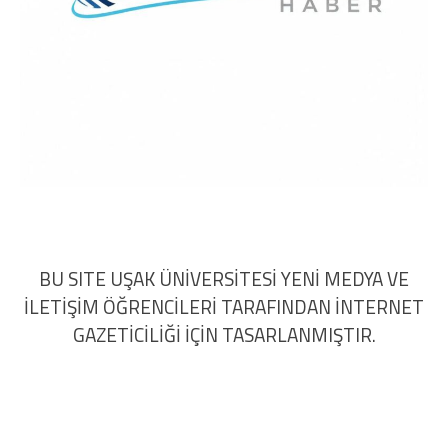
BU SITE UŞAK ÜNİVERSİTESİ YENİ MEDYA VE
İLETİŞİM ÖĞRENCİLERİ TARAFINDAN İNTERNET
GAZETİCİLİĞİ İÇİN TASARLANMIŞTIR.