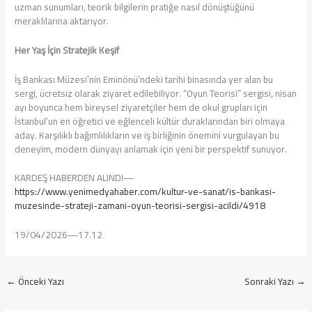
uzman sunumları, teorik bilgilerin pratiğe nasıl dönüştüğünü
meraklılarına aktarıyor.
Her Yaş İçin Stratejik Keşif
İş Bankası Müzesi’nin Eminönü’ndeki tarihi binasında yer alan bu
sergi, ücretsiz olarak ziyaret edilebiliyor. “Oyun Teorisi” sergisi, nisan
ayı boyunca hem bireysel ziyaretçiler hem de okul grupları için
İstanbul’un en öğretici ve eğlenceli kültür duraklarından biri olmaya
aday. Karşılıklı bağımlılıkların ve iş birliğinin önemini vurgulayan bu
deneyim, modern dünyayı anlamak için yeni bir perspektif sunuyor.
KARDEŞ HABERDEN ALINDI—
https://www.yenimedyahaber.com/kultur-ve-sanat/is-bankasi-
muzesinde-strateji-zamani-oyun-teorisi-sergisi-acildi/4918
19/04/2026—17.12
←
Önceki Yazı
Sonraki Yazı
→