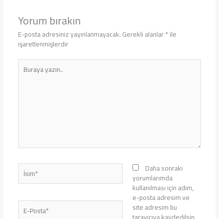
Yorum bırakın
E-posta adresiniz yayınlanmayacak.
Gerekli alanlar
*
ile
işaretlenmişlerdir
Buraya
yazın..
İsim*
Daha sonraki
yorumlarımda
kullanılması için adım,
e-posta adresim ve
E-
site adresim bu
Posta*
tarayıcıya kaydedilsin.