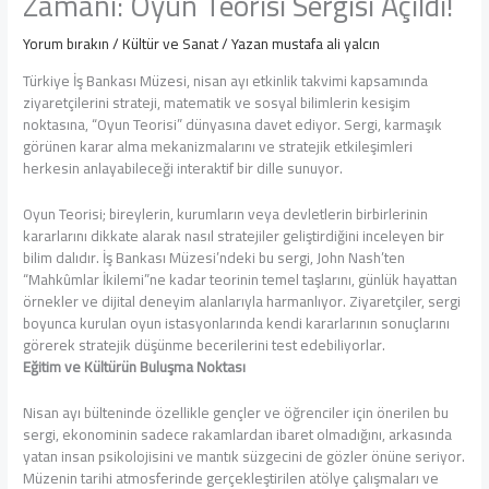
Zamanı: Oyun Teorisi Sergisi Açıldı!
Yorum bırakın
/
Kültür ve Sanat
/ Yazan
mustafa ali yalcın
Türkiye İş Bankası Müzesi, nisan ayı etkinlik takvimi kapsamında
ziyaretçilerini strateji, matematik ve sosyal bilimlerin kesişim
noktasına, “Oyun Teorisi” dünyasına davet ediyor. Sergi, karmaşık
görünen karar alma mekanizmalarını ve stratejik etkileşimleri
herkesin anlayabileceği interaktif bir dille sunuyor.
Oyun Teorisi; bireylerin, kurumların veya devletlerin birbirlerinin
kararlarını dikkate alarak nasıl stratejiler geliştirdiğini inceleyen bir
bilim dalıdır. İş Bankası Müzesi’ndeki bu sergi, John Nash’ten
“Mahkûmlar İkilemi”ne kadar teorinin temel taşlarını, günlük hayattan
örnekler ve dijital deneyim alanlarıyla harmanlıyor. Ziyaretçiler, sergi
boyunca kurulan oyun istasyonlarında kendi kararlarının sonuçlarını
görerek stratejik düşünme becerilerini test edebiliyorlar.
Eğitim ve Kültürün Buluşma Noktası
Nisan ayı bülteninde özellikle gençler ve öğrenciler için önerilen bu
sergi, ekonominin sadece rakamlardan ibaret olmadığını, arkasında
yatan insan psikolojisini ve mantık süzgecini de gözler önüne seriyor.
Müzenin tarihi atmosferinde gerçekleştirilen atölye çalışmaları ve