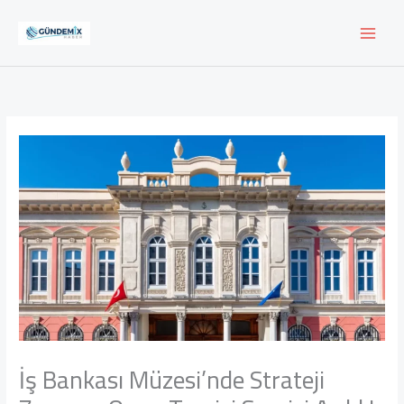
İçeriğe
atla
İş Bankası Müzesi’nde Strateji