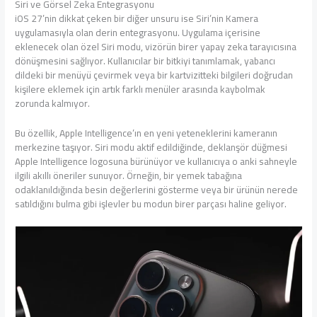
Siri ve Görsel Zeka Entegrasyonu
iOS 27’nin dikkat çeken bir diğer unsuru ise Siri’nin Kamera
uygulamasıyla olan derin entegrasyonu. Uygulama içerisine
eklenecek olan özel Siri modu, vizörün birer yapay zeka tarayıcısına
dönüşmesini sağlıyor. Kullanıcılar bir bitkiyi tanımlamak, yabancı
dildeki bir menüyü çevirmek veya bir kartvizitteki bilgileri doğrudan
kişilere eklemek için artık farklı menüler arasında kaybolmak
zorunda kalmıyor.
Bu özellik, Apple Intelligence’ın en yeni yeteneklerini kameranın
merkezine taşıyor. Siri modu aktif edildiğinde, deklanşör düğmesi
Apple Intelligence logosuna bürünüyor ve kullanıcıya o anki sahneyle
ilgili akıllı öneriler sunuyor. Örneğin, bir yemek tabağına
odaklanıldığında besin değerlerini gösterme veya bir ürünün nerede
satıldığını bulma gibi işlevler bu modun birer parçası haline geliyor.