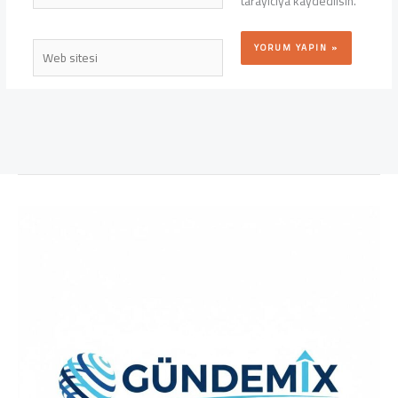
tarayıcıya kaydedilsin.
Web
sitesi