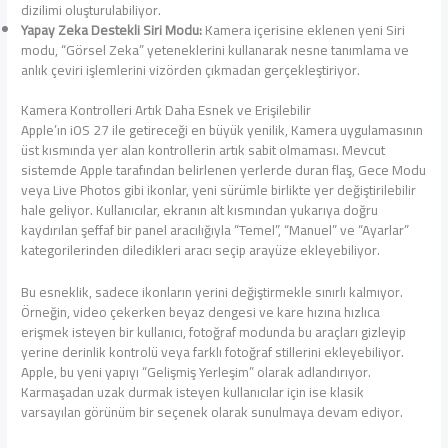
dizilimi oluşturulabiliyor.
Yapay Zeka Destekli Siri Modu:
Kamera içerisine eklenen yeni Siri
modu, “Görsel Zeka” yeteneklerini kullanarak nesne tanımlama ve
anlık çeviri işlemlerini vizörden çıkmadan gerçekleştiriyor.
Kamera Kontrolleri Artık Daha Esnek ve Erişilebilir
Apple’ın iOS 27 ile getireceği en büyük yenilik, Kamera uygulamasının
üst kısmında yer alan kontrollerin artık sabit olmaması. Mevcut
sistemde Apple tarafından belirlenen yerlerde duran flaş, Gece Modu
veya Live Photos gibi ikonlar, yeni sürümle birlikte yer değiştirilebilir
hale geliyor. Kullanıcılar, ekranın alt kısmından yukarıya doğru
kaydırılan şeffaf bir panel aracılığıyla “Temel”, “Manuel” ve “Ayarlar”
kategorilerinden diledikleri aracı seçip arayüze ekleyebiliyor.
Bu esneklik, sadece ikonların yerini değiştirmekle sınırlı kalmıyor.
Örneğin, video çekerken beyaz dengesi ve kare hızına hızlıca
erişmek isteyen bir kullanıcı, fotoğraf modunda bu araçları gizleyip
yerine derinlik kontrolü veya farklı fotoğraf stillerini ekleyebiliyor.
Apple, bu yeni yapıyı “Gelişmiş Yerleşim” olarak adlandırıyor.
Karmaşadan uzak durmak isteyen kullanıcılar için ise klasik
varsayılan görünüm bir seçenek olarak sunulmaya devam ediyor.