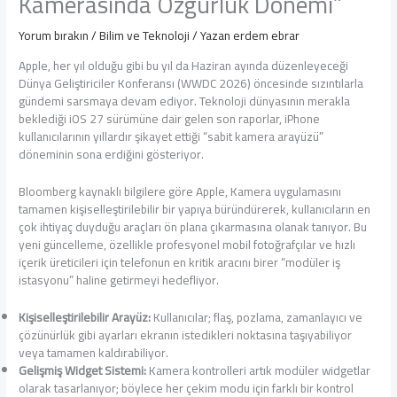
Kamerasında Özgürlük Dönemi”
Yorum bırakın
/
Bilim ve Teknoloji
/ Yazan
erdem ebrar
Apple, her yıl olduğu gibi bu yıl da Haziran ayında düzenleyeceği
Dünya Geliştiriciler Konferansı (WWDC 2026) öncesinde sızıntılarla
gündemi sarsmaya devam ediyor. Teknoloji dünyasının merakla
beklediği iOS 27 sürümüne dair gelen son raporlar, iPhone
kullanıcılarının yıllardır şikayet ettiği “sabit kamera arayüzü”
döneminin sona erdiğini gösteriyor.
Bloomberg kaynaklı bilgilere göre Apple, Kamera uygulamasını
tamamen kişiselleştirilebilir bir yapıya büründürerek, kullanıcıların en
çok ihtiyaç duyduğu araçları ön plana çıkarmasına olanak tanıyor. Bu
yeni güncelleme, özellikle profesyonel mobil fotoğrafçılar ve hızlı
içerik üreticileri için telefonun en kritik aracını birer “modüler iş
istasyonu” haline getirmeyi hedefliyor.
Kişiselleştirilebilir Arayüz:
Kullanıcılar; flaş, pozlama, zamanlayıcı ve
çözünürlük gibi ayarları ekranın istedikleri noktasına taşıyabiliyor
veya tamamen kaldırabiliyor.
Gelişmiş Widget Sistemi:
Kamera kontrolleri artık modüler widgetlar
olarak tasarlanıyor; böylece her çekim modu için farklı bir kontrol