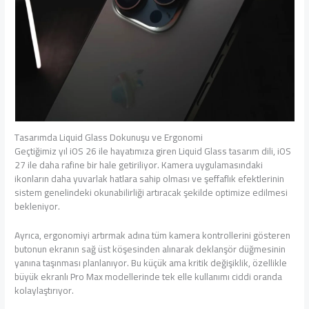
Tasarımda Liquid Glass Dokunuşu ve Ergonomi
Geçtiğimiz yıl iOS 26 ile hayatımıza giren Liquid Glass tasarım dili, iOS
27 ile daha rafine bir hale getiriliyor. Kamera uygulamasındaki
ikonların daha yuvarlak hatlara sahip olması ve şeffaflık efektlerinin
sistem genelindeki okunabilirliği artıracak şekilde optimize edilmesi
bekleniyor.
Ayrıca, ergonomiyi artırmak adına tüm kamera kontrollerini gösteren
butonun ekranın sağ üst köşesinden alınarak deklanşör düğmesinin
yanına taşınması planlanıyor. Bu küçük ama kritik değişiklik, özellikle
büyük ekranlı Pro Max modellerinde tek elle kullanımı ciddi oranda
kolaylaştırıyor.