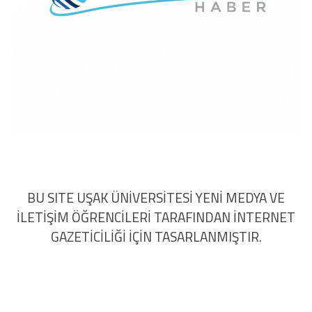
BU SITE UŞAK ÜNİVERSİTESİ YENİ MEDYA VE
İLETİŞİM ÖĞRENCİLERİ TARAFINDAN İNTERNET
GAZETİCİLİĞİ İÇİN TASARLANMIŞTIR.