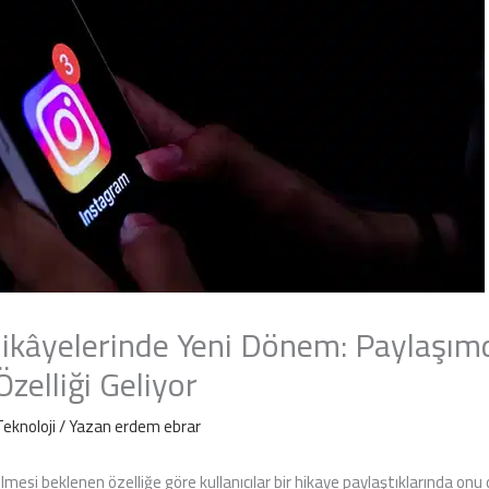
ikâyelerinde Yeni Dönem: Paylaşım
elliği Geliyor
Teknoloji
/ Yazan
erdem ebrar
ilmesi beklenen özelliğe göre kullanıcılar bir hikaye paylaştıklarında onu