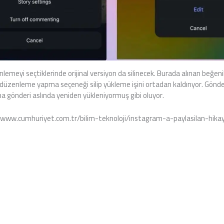
nlemeyi seçtiklerinde orijinal versiyon da silinecek. Burada alınan beğeni
da düzenleme yapma seçeneği silip yükleme işini ortadan kaldırıyor. Gönd
a gönderi aslında yeniden yükleniyormuş gibi oluyor.
//www.cumhuriyet.com.tr/bilim-teknoloji/instagram-a-paylasilan-hika