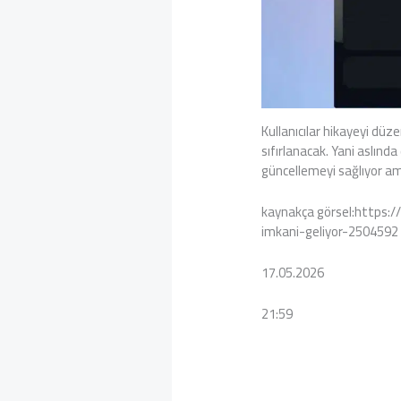
Kullanıcılar hikayeyi düze
sıfırlanacak. Yani aslın
güncellemeyi sağlıyor am
kaynakça görsel:https:
imkani-geliyor-2504592
17.05.2026
21:59