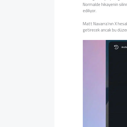
Normalde hikayenin silinme
ediliyor.
Matt Navarra’nın X hesab
getirecek ancak bu düzen