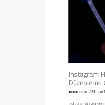
Instagram H
Düzenleme Öz
Yorum bırakın
/
Bilim ve 
İnstagram için yeni getir