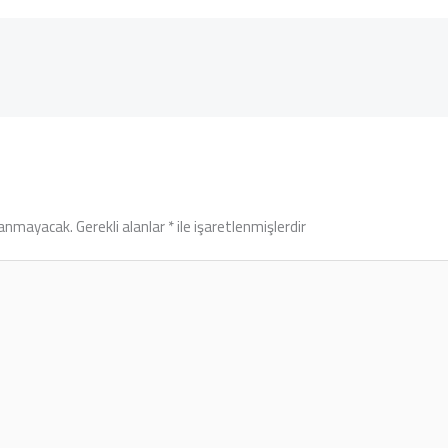
lanmayacak.
Gerekli alanlar
*
ile işaretlenmişlerdir