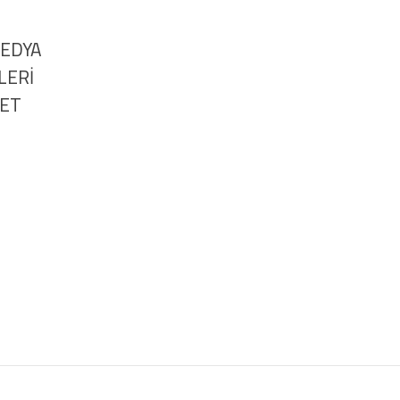
MEDYA
LERİ
NET