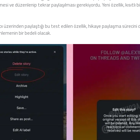
si ve düzenlenip tekrar paylaşılması gerekiyordu. Yeni özellik, kısıtlı bir
ı üzerinden paylaştığı bu test edilen özellik, hikaye paylaşma sürecini 
lemenin bir bedeli olacak.