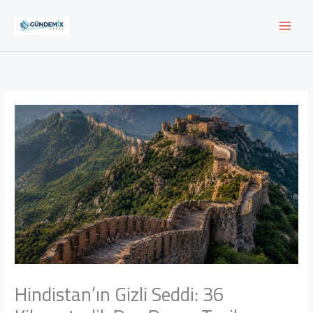
İçeriğe
atla
Hindistan’ın Gizli Seddi: 36