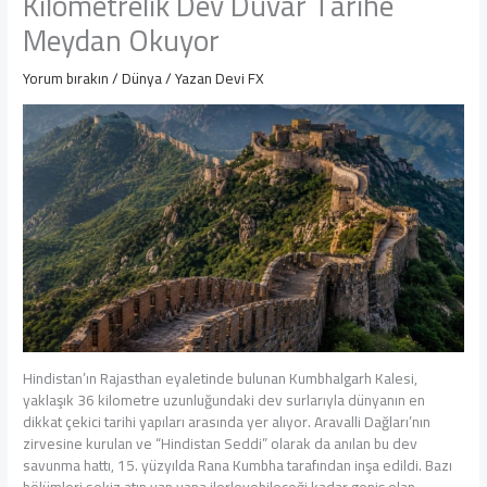
Kilometrelik Dev Duvar Tarihe
Meydan Okuyor
Yorum bırakın
/
Dünya
/ Yazan
Devi FX
Hindistan’ın Rajasthan eyaletinde bulunan Kumbhalgarh Kalesi,
yaklaşık 36 kilometre uzunluğundaki dev surlarıyla dünyanın en
dikkat çekici tarihi yapıları arasında yer alıyor. Aravalli Dağları’nın
zirvesine kurulan ve “Hindistan Seddi” olarak da anılan bu dev
savunma hattı, 15. yüzyılda Rana Kumbha tarafından inşa edildi. Bazı
bölümleri sekiz atın yan yana ilerleyebileceği kadar geniş olan