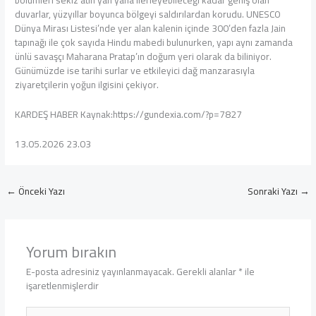
duvarlar, yüzyıllar boyunca bölgeyi saldırılardan korudu. UNESCO
Dünya Mirası Listesi’nde yer alan kalenin içinde 300’den fazla Jain
tapınağı ile çok sayıda Hindu mabedi bulunurken, yapı aynı zamanda
ünlü savaşçı Maharana Pratap’ın doğum yeri olarak da biliniyor.
Günümüzde ise tarihi surlar ve etkileyici dağ manzarasıyla
ziyaretçilerin yoğun ilgisini çekiyor.
KARDEŞ HABER Kaynak:https://gundexia.com/?p=7827
13.05.2026 23.03
←
Önceki Yazı
Sonraki Yazı
→
Yorum bırakın
E-posta adresiniz yayınlanmayacak.
Gerekli alanlar
*
ile
işaretlenmişlerdir
Buraya