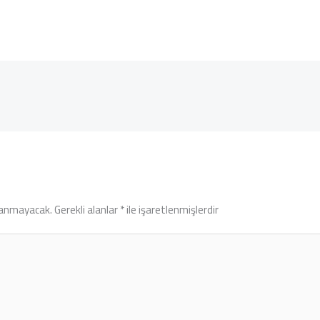
lanmayacak.
Gerekli alanlar
*
ile işaretlenmişlerdir