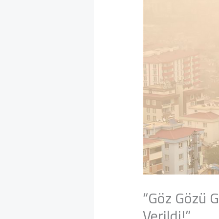
“Göz Gözü Gö
Verildi!”