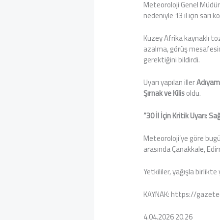
Meteoroloji Genel Müdür
nedeniyle 13 il için sarı k
Kuzey Afrika kaynaklı to
azalma, görüş mesafesin
gerektiğini bildirdi.
Uyarı yapılan iller
Adıyama
Şırnak ve Kilis
oldu.
“30 İl İçin Kritik Uyarı: 
Meteoroloji’ye göre bugü
arasında Çanakkale, Edir
Yetkililer, yağışla birli
KAYNAK: https://gazeteo
4.04.2026 20.26