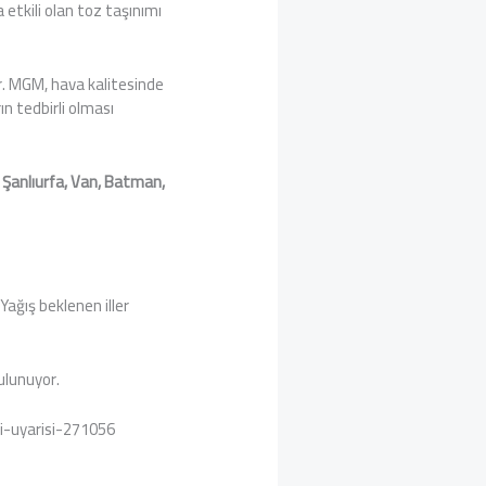
tkili olan toz taşınımı
r. MGM, hava kalitesinde
n tedbirli olması
, Şanlıurfa, Van, Batman,
ağış beklenen iller
bulunuyor.
i-uyarisi-271056