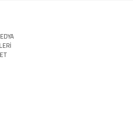
MEDYA
LERİ
NET