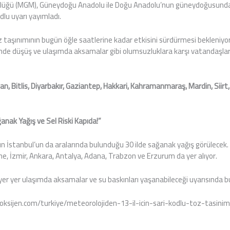
lüğü (MGM), Güneydoğu Anadolu ile Doğu Anadolu’nun güneydoğusunda e
odlu uyarı yayımladı.
z taşınımının bugün öğle saatlerine kadar etkisini sürdürmesi bekleniyo
de düşüş ve ulaşımda aksamalar gibi olumsuzluklara karşı vatandaşları
n, Bitlis, Diyarbakır, Gaziantep, Hakkari, Kahramanmaraş, Mardin, Siirt
Sağanak Yağış ve Sel Riski Kapıda!”
n İstanbul’un da aralarında bulunduğu 30 ilde sağanak yağış görülecek. Y
ne, İzmir, Ankara, Antalya, Adana, Trabzon ve Erzurum da yer alıyor.
kte yer yer ulaşımda aksamalar ve su baskınları yaşanabileceği uyarısında 
ksijen.com/turkiye/meteorolojiden-13-il-icin-sari-kodlu-toz-tasinim