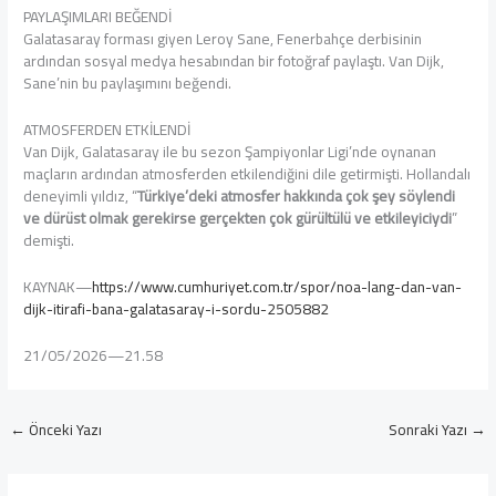
PAYLAŞIMLARI BEĞENDİ
Galatasaray forması giyen Leroy Sane, Fenerbahçe derbisinin
ardından sosyal medya hesabından bir fotoğraf paylaştı. Van Dijk,
Sane’nin bu paylaşımını beğendi.
ATMOSFERDEN ETKİLENDİ
Van Dijk, Galatasaray ile bu sezon Şampiyonlar Ligi’nde oynanan
maçların ardından atmosferden etkilendiğini dile getirmişti. Hollandalı
deneyimli yıldız, “
Türkiye’deki atmosfer hakkında çok şey söylendi
ve dürüst olmak gerekirse gerçekten çok gürültülü ve etkileyiciydi
”
demişti.
KAYNAK—
https://www.cumhuriyet.com.tr/spor/noa-lang-dan-van-
dijk-itirafi-bana-galatasaray-i-sordu-2505882
21/05/2026—21.58
←
Önceki Yazı
Sonraki Yazı
→