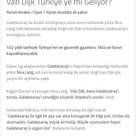
Van Dijk Türkiye’ye mi Geliyor?
Yorum bırakın
/
Spor
/ Yazan
mustafa ali yalcın
Galatasaray ile kiralık sözleşmesi sona eren Hollandalı yıldız Noa
Lang, milli takımdan arkadaşı Virgil van Dijk’ın kendisine Galatasaray’ı
sorduğunu açıkladı.
102 yıllık tarihiyle Türkiye’nin en güvenilir gazetesi. Tıkla ve favori
kaynaklarına ekle
Süper Lig ekiplerinden
Galatasaray
‘ın Napoli’den kiraladığı Hollandalı
yıldız
Noa Lang,
adı sarı kırmızılı kulüp ile anılan Virgil van Dijk için
çarpıcı bir açıklama yaptı.
Kağan Dursun’a konuşan Noa Lang, “
Van Dijk, bana Galatasaray’ı
sordu. Galatasaray’ı sevdiğini söyledi. İstanbul’u sordu
” dedi.
Hollandalı futbolcu, milli takımdan arkadaşı ile ilgili olarak,
“
Galatasaray ile ilgili bir şey var ama konuşacak bir bilgi yok. Ondan da
duymadım. Galatasaray büyük bir kulüp. Büyük oyuncuların hepsi
Galatasaray’a uygun olur
” ifadelerini kullandı.