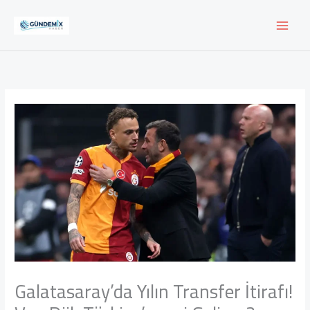
İçeriğe
atla
Galatasaray’da Yılın Transfer İtirafı!