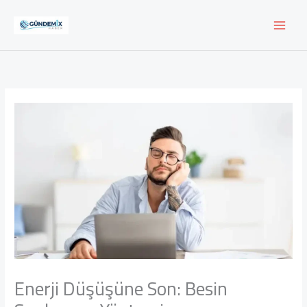
İçeriğe
atla
Enerji Düşüşüne Son: Besin