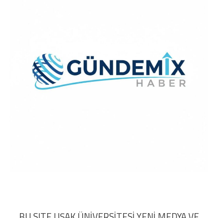
BU SITE UŞAK ÜNİVERSİTESİ YENİ MEDYA VE