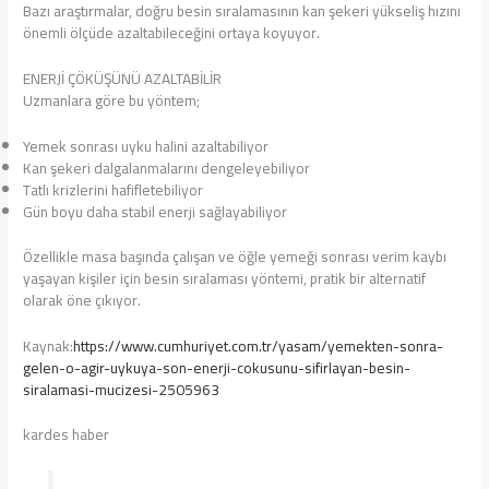
Bazı araştırmalar, doğru besin sıralamasının kan şekeri yükseliş hızını
önemli ölçüde azaltabileceğini ortaya koyuyor.
ENERJİ ÇÖKÜŞÜNÜ AZALTABİLİR
Uzmanlara göre bu yöntem;
Yemek sonrası uyku halini azaltabiliyor
Kan şekeri dalgalanmalarını dengeleyebiliyor
Tatlı krizlerini hafifletebiliyor
Gün boyu daha stabil enerji sağlayabiliyor
Özellikle masa başında çalışan ve öğle yemeği sonrası verim kaybı
yaşayan kişiler için besin sıralaması yöntemi, pratik bir alternatif
olarak öne çıkıyor.
Kaynak:
https://www.cumhuriyet.com.tr/yasam/yemekten-sonra-
gelen-o-agir-uykuya-son-enerji-cokusunu-sifirlayan-besin-
siralamasi-mucizesi-2505963
kardes haber