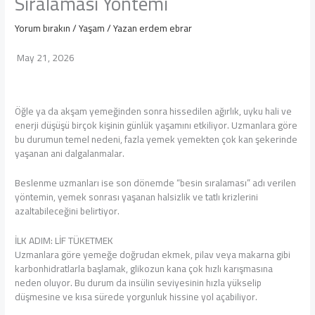
Sıralaması Yöntemi
Yorum bırakın
/
Yaşam
/ Yazan
erdem ebrar
May 21, 2026
Öğle ya da akşam yemeğinden sonra hissedilen ağırlık, uyku hali ve
enerji düşüşü birçok kişinin günlük yaşamını etkiliyor. Uzmanlara göre
bu durumun temel nedeni, fazla yemek yemekten çok kan şekerinde
yaşanan ani dalgalanmalar.
Beslenme uzmanları ise son dönemde “besin sıralaması” adı verilen
yöntemin, yemek sonrası yaşanan halsizlik ve tatlı krizlerini
azaltabileceğini belirtiyor.
İLK ADIM: LİF TÜKETMEK
Uzmanlara göre yemeğe doğrudan ekmek, pilav veya makarna gibi
karbonhidratlarla başlamak, glikozun kana çok hızlı karışmasına
neden oluyor. Bu durum da insülin seviyesinin hızla yükselip
düşmesine ve kısa sürede yorgunluk hissine yol açabiliyor.