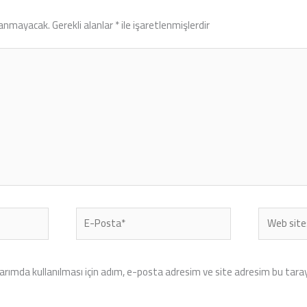
lanmayacak.
Gerekli alanlar
*
ile işaretlenmişlerdir
E-
Web
Posta*
sitesi
rımda kullanılması için adım, e-posta adresim ve site adresim bu tarayı