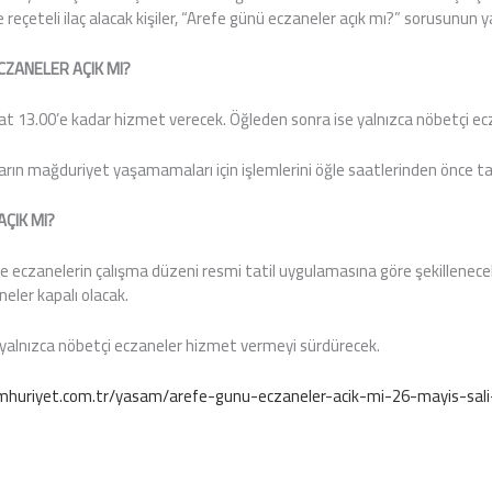
e reçeteli ilaç alacak kişiler, “Arefe günü eczaneler açık mı?” sorusunun ya
CZANELER AÇIK MI?
t 13.00’e kadar hizmet verecek. Öğleden sonra ise yalnızca nöbetçi ecz
şların mağduriyet yaşamamaları için işlemlerini öğle saatlerinden önce 
ÇIK MI?
e eczanelerin çalışma düzeni resmi tatil uygulamasına göre şekillenec
eler kapalı olacak.
 ise yalnızca nöbetçi eczaneler hizmet vermeyi sürdürecek.
huriyet.com.tr/yasam/arefe-gunu-eczaneler-acik-mi-26-mayis-sali-e