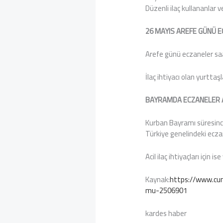
Düzenli ilaç kullananlar v
26 MAYIS AREFE GÜNÜ E
Arefe günü eczaneler saa
İlaç ihtiyacı olan yurtta
BAYRAMDA ECZANELER A
Kurban Bayramı süresinc
Türkiye genelindeki eczan
Acil ilaç ihtiyaçları için
Kaynak:
https://www.cum
mu-2506901
kardes haber