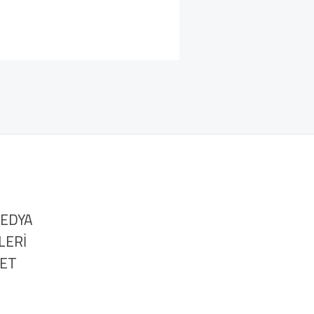
MEDYA
LERİ
NET