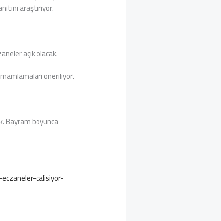
nıtını araştırıyor.
aneler açık olacak.
tamamlamaları öneriliyor.
ek. Bayram boyunca
czaneler-calisiyor-