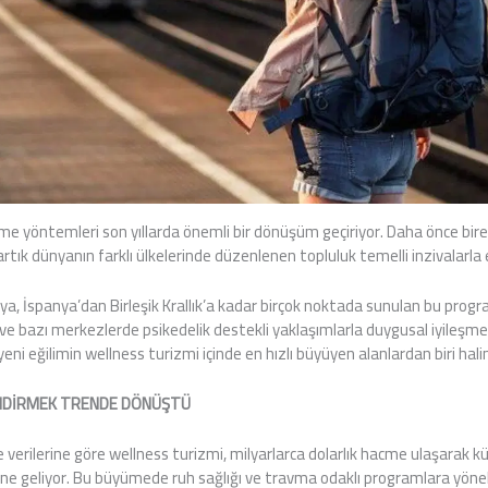
e yöntemleri son yıllarda önemli bir dönüşüm geçiriyor. Daha önce birey
rtık dünyanın farklı ülkelerinde düzenlenen topluluk temelli inzivalarla e
a, İspanya’dan Birleşik Krallık’a kadar birçok noktada sunulan bu progr
ri ve bazı merkezlerde psikedelik destekli yaklaşımlarla duygusal iyileş
ni eğilimin wellness turizmi içinde en hızlı büyüyen alanlardan biri haline
ENDİRMEK TRENDE DÖNÜŞTÜ
 verilerine göre wellness turizmi, milyarlarca dolarlık hacme ulaşarak kü
ne geliyor. Bu büyümede ruh sağlığı ve travma odaklı programlara yöneli