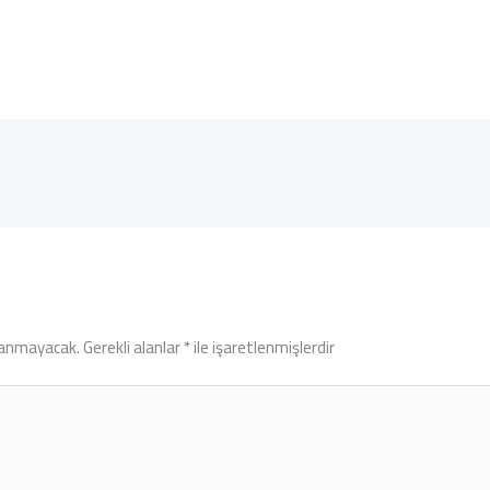
lanmayacak.
Gerekli alanlar
*
ile işaretlenmişlerdir