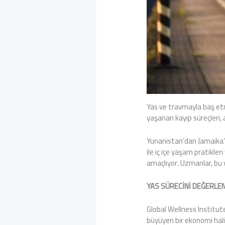
Yas ve travmayla baş etm
yaşanan kayıp süreçleri, a
Yunanistan’dan Jamaika’y
ile iç içe yaşam pratikle
amaçlıyor. Uzmanlar, bu ye
YAS SÜRECİNİ DEĞERL
Global Wellness Institute
büyüyen bir ekonomi hali