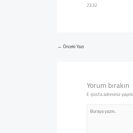
23:32
←
Önceki Yazı
Yorum bırakın
E-posta adresiniz yayın
Buraya
yazın..