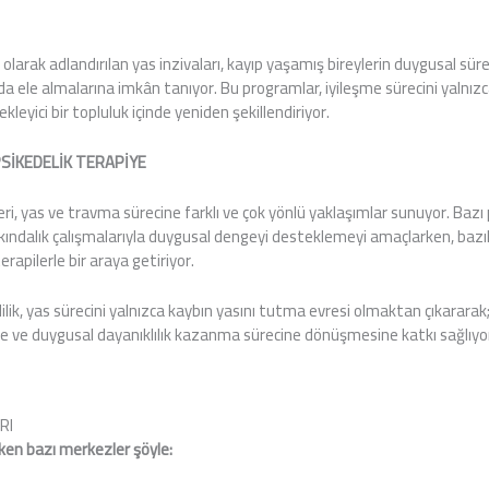
 olarak adlandırılan yas inzivaları, kayıp yaşamış bireylerin duygusal sür
da ele almalarına imkân tanıyor. Bu programlar, iyileşme sürecini yalnız
leyici bir topluluk içinde yeniden şekillendiriyor.
SİKEDELİK TERAPİYE
eri, yas ve travma sürecine farklı ve çok yönlü yaklaşımlar sunuyor. Bazı 
ndalık çalışmalarıyla duygusal dengeyi desteklemeyi amaçlarken, bazıları
rapilerle bir araya getiriyor.
lik, yas sürecini yalnızca kaybın yasını tutma evresi olmaktan çıkararak;
e ve duygusal dayanıklılık kazanma sürecine dönüşmesine katkı sağlıyo
RI
eken bazı merkezler şöyle: