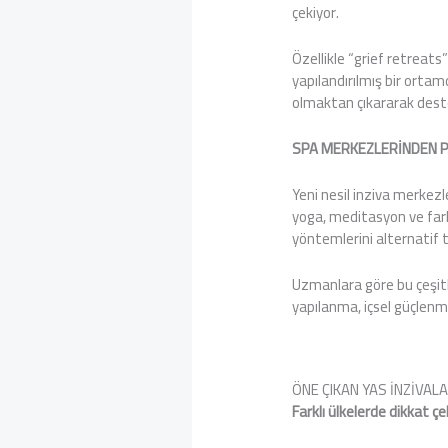
çekiyor.
Özellikle “grief retreats”
yapılandırılmış bir ortam
olmaktan çıkararak destek
SPA MERKEZLERİNDEN P
Yeni nesil inziva merkezl
yoga, meditasyon ve farkı
yöntemlerini alternatif te
Uzmanlara göre bu çeşitli
yapılanma, içsel güçlenm
ÖNE ÇIKAN YAS İNZİVALA
Farklı ülkelerde dikkat ç