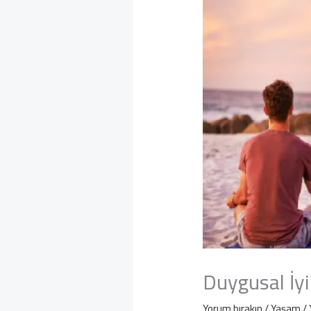
Duygusal İyi
Yorum bırakın
/
Yaşam
/ 