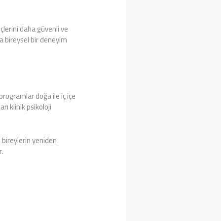
eçlerini daha güvenli ve
ca bireysel bir deneyim
programlar doğa ile iç içe
 klinik psikoloji
 bireylerin yeniden
r.