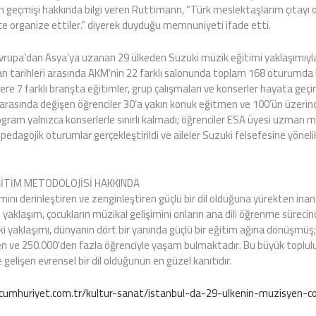
n geçmişi hakkında bilgi veren Ruttimann, “Türk meslektaşlarım çıtayı o
lce organize ettiler.” diyerek duyduğu memnuniyeti ifade etti.
vrupa’dan Asya’ya uzanan 29 ülkeden Suzuki müzik eğitimi yaklaşımıyl
n tarihleri arasında AKM’nin 22 farklı salonunda toplam 168 oturumda bi
ere 7 farklı branşta eğitimler, grup çalışmaları ve konserler hayata geçirildi
8 arasında değişen öğrenciler 30’a yakın konuk eğitmen ve 100’ün üzer
Program yalnızca konserlerle sınırlı kalmadı; öğrenciler ESA üyesi uzman
 pedagojik oturumlar gerçekleştirildi ve aileler Suzuki felsefesine yönelik
ĞİTİM METODOLOJİSİ HAKKINDA
ını derinleştiren ve zenginleştiren güçlü bir dil olduğuna yürekten inan
u yaklaşım, çocukların müzikal gelişimini onların ana dili öğrenme süreci
uki yaklaşımı, dünyanın dört bir yanında güçlü bir eğitim ağına dönüşmüş
n ve 250.000’den fazla öğrenciyle yaşam bulmaktadır. Bu büyük toplulu
gelişen evrensel bir dil olduğunun en güzel kanıtıdır.
umhuriyet.com.tr/kultur-sanat/istanbul-da-29-ulkenin-muzisyen-co