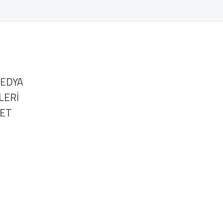
MEDYA
LERİ
NET