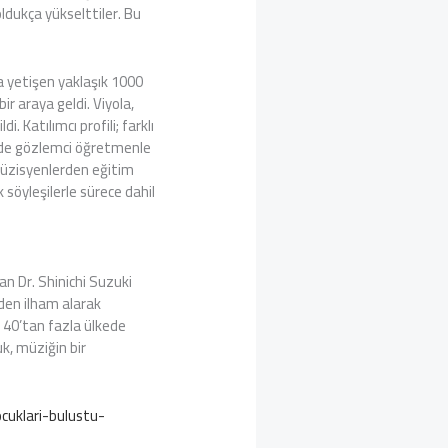
ldukça yükselttiler. Bu
a yetişen yaklaşık 1000
r araya geldi. Viyola,
. Katılımcı profili; farklı
inde gözlemci öğretmenle
 müzisyenlerden eğitim
 söyleşilerle sürece dahil
an Dr. Shinichi Suzuki
nden ilham alarak
; 40’tan fazla ülkede
k, müziğin bir
cuklari-bulustu-