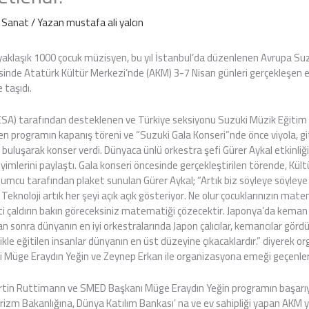
e Sanat
/ Yazan
mustafa ali yalcın
yaklaşık 1000 çocuk müzisyen, bu yıl İstanbul’da düzenlenen Avrupa Su
inde Atatürk Kültür Merkezi’nde (AKM) 3-7 Nisan günleri gerçekleşen et
 taşıdı.
ESA) tarafından desteklenen ve Türkiye seksiyonu Suzuki Müzik Eğitim
en programın kapanış töreni ve “Suzuki Gala Konseri”nde önce viyola, gi
e buluşarak konser verdi. Dünyaca ünlü orkestra şefi Gürer Aykal etkinli
imlerini paylaştı. Gala konseri öncesinde gerçekleştirilen törende, Kü
umcu tarafından plaket sunulan Gürer Aykal; “Artık biz söyleye söyleye 
Teknoloji artık her şeyi açık açık gösteriyor. Ne olur çocuklarınızın mate
eti çaldırın bakın göreceksiniz matematiği çözecektir. Japonya’da kema
 sonra dünyanın en iyi orkestralarında Japon çalıcılar, kemancılar gördü
ikle eğitilen insanlar dünyanın en üst düzeyine çıkacaklardır.” diyerek 
ri Müge Eraydın Yeğin ve Zeynep Erkan ile organizasyona emeği geçenleri
rtin Ruttimann ve SMED Başkanı Müge Eraydın Yeğin programın başarı
rizm Bakanlığına, Dünya Katılım Bankası’ na ve ev sahipliği yapan AKM