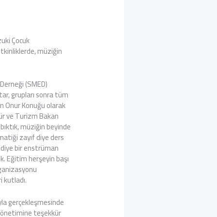
zuki Çocuk
kinliklerde, müziğin
 Derneği (SMED)
tar, grupları sonra tüm
ğin Onur Konuğu olarak
ltür ve Turizm Bakan
bıktık, müziğin beyinde
matiği zayıf diye ders
n diye bir enstrüman
k. Eğitim herşeyin başı
organizasyonu
 kutladı.
yla gerçekleşmesinde
 yönetimine teşekkür