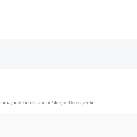
lanmayacak.
Gerekli alanlar
*
ile işaretlenmişlerdir