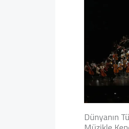
Dünyanın Tüm
Müzikle Ken