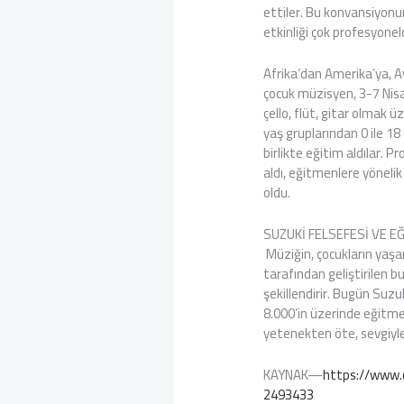
ettiler. Bu konvansiyonu
etkinliği çok profesyone
Afrika’dan Amerika’ya, A
çocuk müzisyen, 3-7 Nisa
çello, flüt, gitar olmak üz
yaş gruplarından 0 ile 1
birlikte eğitim aldılar. 
aldı, eğitmenlere yönelik
oldu.
SUZUKİ FELSEFESİ VE E
Müziğin, çocukların yaşam
tarafından geliştirilen b
şekillendirir. Bugün Suz
8.000’in üzerinde eğitme
yetenekten öte, sevgiyle 
KAYNAK—
https://www.c
2493433