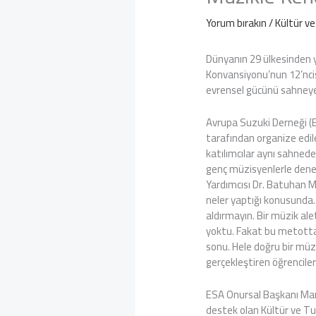
Yorum bırakın
/
Kültür v
Dünyanın 29 ülkesinden 
Konvansiyonu’nun 12’ncis
evrensel gücünü sahneye
Avrupa Suzuki Derneği (
tarafından organize edil
katılımcılar aynı sahned
genç müzisyenlerle deney
Yardımcısı Dr. Batuhan M
neler yaptığı konusunda. 
aldırmayın. Bir müzik al
yoktu. Fakat bu metottan
sonu. Hele doğru bir müz
gerçekleştiren öğrencile
ESA Onursal Başkanı Ma
destek olan Kültür ve Tu