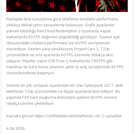
Paylaşılan test sonuçlarına göre telefonun emülatör performansı
oldukça dikkat çekici seviyelerde bulunuyor. Grafik ayarlarının
yüksek tutulduğu Red Dead Redemption 2 oyununda, kapalı
mekanlarda 60 FPS değerine ulaşılabildiği görülüyor. Oyunun açık
dünyasındaki ortalama performans ise 40 FPS seviyesinde
seyrediyor. Sevilen yarış simülasyonu Project Cars 2, 720p
çözünürlükte ve orta ayarlarda 60 FPS üzerinde oldukça akıcı
çalışıyor. Popüler yapım GTA 5 ise iç mekanlarda 100 FPS gibi
inanılmaz bir kare hızına çıkarken, şehir içi araç sürüşlerinde 60 FPS
civarında kalmayı başarıyor.
Sistemi en çok zorlayan oyunlardan biri olan Cyberpunk 2077, akıllı
telefonda 720p çözünürlükte ve düşük ayarlarda test ediliyor. Bu
yapımda FSR kare oluşturma teknolojisi açıkken 60 FPS sınırının
rahatça üzerine çıkılabiliyor.
kaynaka görsel: https://shiftdelete.net/telefonda-rdr-2-oynadilar
4.04.2026