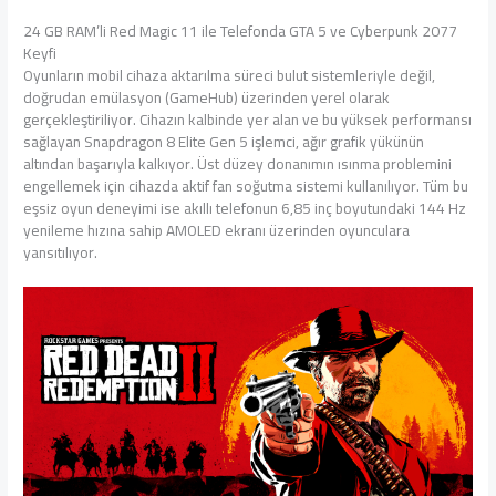
24 GB RAM’li Red Magic 11 ile Telefonda GTA 5 ve Cyberpunk 2077
Keyfi
Oyunların mobil cihaza aktarılma süreci bulut sistemleriyle değil,
doğrudan emülasyon (GameHub) üzerinden yerel olarak
gerçekleştiriliyor. Cihazın kalbinde yer alan ve bu yüksek performansı
sağlayan Snapdragon 8 Elite Gen 5 işlemci, ağır grafik yükünün
altından başarıyla kalkıyor. Üst düzey donanımın ısınma problemini
engellemek için cihazda aktif fan soğutma sistemi kullanılıyor. Tüm bu
eşsiz oyun deneyimi ise akıllı telefonun 6,85 inç boyutundaki 144 Hz
yenileme hızına sahip AMOLED ekranı üzerinden oyunculara
yansıtılıyor.