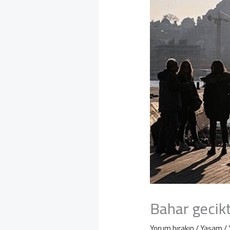
Bahar gecik
Yorum bırakın
/
Yaşam
/ 