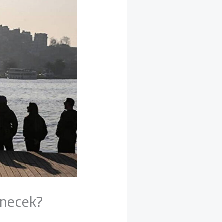
önecek?