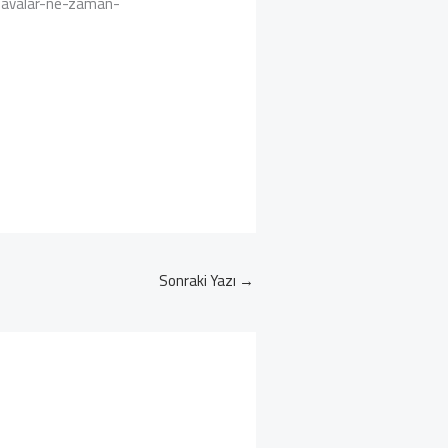
havalar-ne-zaman-
Sonraki Yazı
→