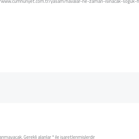
s://www.cumhuriyet.com.tr/yasam/havalar-ne-zaman-isinacak-soguk-
lanmayacak.
Gerekli alanlar
*
ile işaretlenmişlerdir