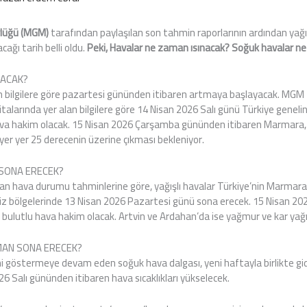
rlüğü (MGM)
tarafından paylaşılan son tahmin raporlarının ardından yağış
cağı tarih belli oldu.
Peki, Havalar ne zaman ısınacak? Soğuk havalar n
NACAK?
nan bilgilere göre pazartesi gününden itibaren artmaya başlayacak. MG
italarında yer alan bilgilere göre 14 Nisan 2026 Salı günü Türkiye genel
ava hakim olacak. 15 Nisan 2026 Çarşamba gününden itibaren Marmara,
n yer yer 25 derecenin üzerine çıkması bekleniyor.
SONA ERECEK?
n hava durumu tahminlerine göre, yağışlı havalar Türkiye’nin Marmara,
iz bölgelerinde 13 Nisan 2026 Pazartesi günü sona erecek. 15 Nisan 2
ı bulutlu hava hakim olacak. Artvin ve Ardahan’da ise yağmur ve kar yağ
MAN SONA ERECEK?
ni göstermeye devam eden soğuk hava dalgası, yeni haftayla birlikte gid
6 Salı gününden itibaren hava sıcaklıkları yükselecek.