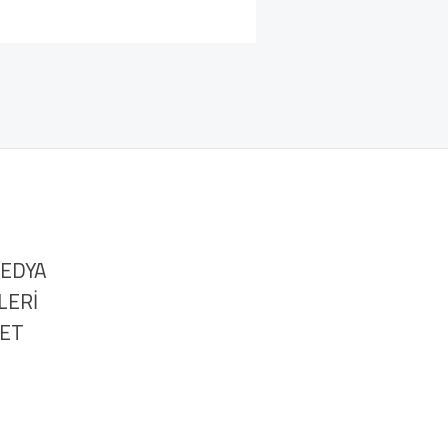
MEDYA
LERİ
NET