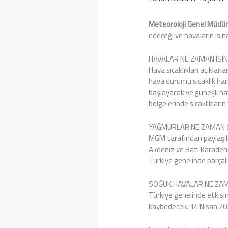
Meteoroloji Genel Müdü
edeceği ve havaların ısına
HAVALAR NE ZAMAN ISI
Hava sıcaklıkları açıkla
hava durumu sıcaklık har
başlayacak ve güneşli h
bölgelerinde sıcaklıkları
YAĞMURLAR NE ZAMAN 
MGM tarafından paylaşıla
Akdeniz ve Batı Karaden
Türkiye genelinde parçal
SOĞUK HAVALAR NE ZA
Türkiye genelinde etkisi
kaybedecek. 14 Nisan 202