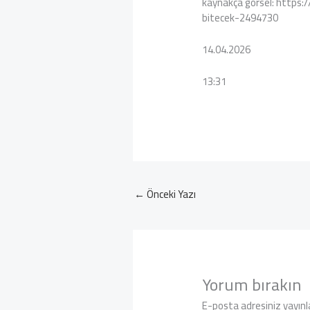
kaynakça görsel: http
bitecek-2494730
14.04.2026
13:31
←
Önceki Yazı
Yorum bırakın
E-posta adresiniz yayın