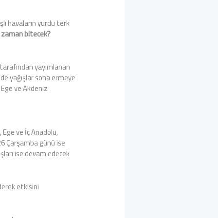
lı havaların yurdu terk
e zaman bitecek?
M tarafından yayımlanan
inde yağışlar sona ermeye
 Ege ve Akdeniz
 Ege ve İç Anadolu,
026 Çarşamba günü ise
ışları ise devam edecek
erek etkisini